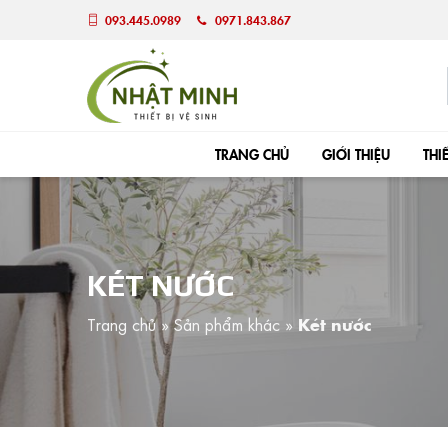
093.445.0989
0971.843.867
TRANG CHỦ
GIỚI THIỆU
THI
KÉT NƯỚC
Trang chủ
»
Sản phẩm khác
»
Két nước