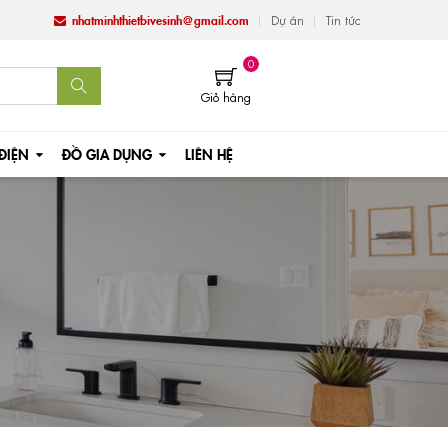
nhatminhthietbivesinh@gmail.com
Dự án
Tin tức
0
Giỏ hàng
 ĐIỆN
ĐỒ GIA DỤNG
LIÊN HỆ