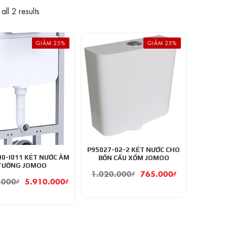
ll 2 results
GIẢM 25%
GIẢM 25%
P95027-02-2 KÉT NƯỚC CHO
00-I011 KÉT NƯỚC ÂM
BỒN CẦU XỔM JOMOO
TƯỜNG JOMOO
1.020.000
₫
765.000
₫
.000
₫
5.910.000
₫