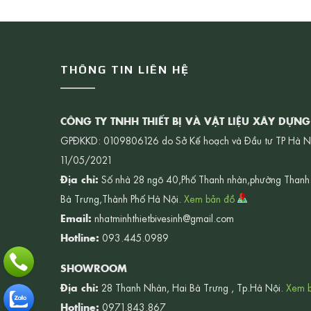
THÔNG TIN LIÊN HỆ
CÔNG TY TNHH THIẾT BỊ VÀ VẬT LIỆU XÂY DỰN
GPĐKKD: 0109806126 do Sở Kế hoạch và Đầu tư TP Hà N
11/05/2021
Địa chỉ:
Số nhà 28 ngõ 40,Phố Thanh nhàn,phường Thanh
Bà Trưng,Thành Phố Hà Nội.
Xem bản đồ
Email:
nhatminhthietbivesinh@gmail.com
Hotline:
093.445.0989
SHOWROOM
Địa chỉ:
28 Thanh Nhàn, Hai Bà Trưng , Tp.Hà Nội.
Xem 
Hotline:
0971.843.867