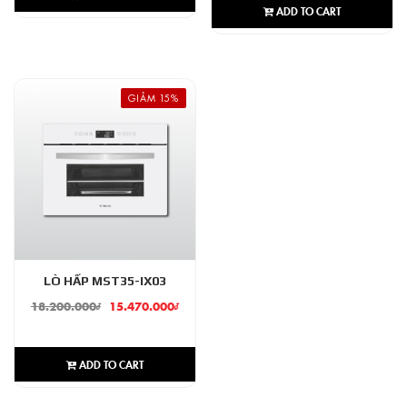
ADD TO CART
GIẢM 15%
LÒ HẤP MST35-IX03
18.200.000
₫
15.470.000
₫
ADD TO CART