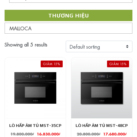
THƯƠNG HIỆU
MALLOCA
Showing all 5 results
GIẢM 15%
GIẢM 15%
LÒ HẤP ÂM TỦ MST-35CP
LÒ HẤP ÂM TỦ MST-48CP
19.800.000
₫
16.830.000
₫
20.800.000
₫
17.680.000
₫