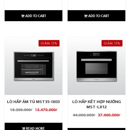
ADD TO CART
ADD TO CART
GIẢM 15%
GIẢM 15%
LÒ HẤP ÂM TỦ MST35-IX03
LÒ HẤP KẾT HỢP NƯỚNG
MST-LX12
18.200.000
₫
15.470.000
₫
44.000.000
₫
37.400.000
₫
READ MORE