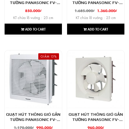
TƯỜNG PANASONIC FV-
TƯỜNG PANASONIC FV-
20AU9
20RL7
850.000
₫
1.685.000
₫
1.360.000
₫
KT chừa lỗ vuông : 25 cm
KT chừa lỗ vuông : 25 cm
ADD TO CART
ADD TO CART
GIẢM 15%
QUẠT HÚT THÔNG GIÓ GẮN
QUẠT HÚT THÔNG GIÓ GẮN
TƯỜNG PANASONIC FV-
TƯỜNG PANASONIC FV-
25AL1
25AU9
1.170.000
₫
990.000
₫
960.000
₫