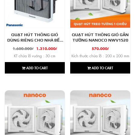
QUẠT HÚT THÔNG GIÓ
QUẠT HÚT THÔNG GIÓ GẮN
DÙNG RIÊNG CHO NHÀ BẾP
TƯỜNG NANOCO NWV1520
PANASONIC FV-25AUF1
1.600.000
₫
1.310.000
₫
570.000
₫
KT chừa lỗ vuông : 30 cm
Kích thước chừa lỗ : 200 x 200 mm
ADD TO CART
ADD TO CART