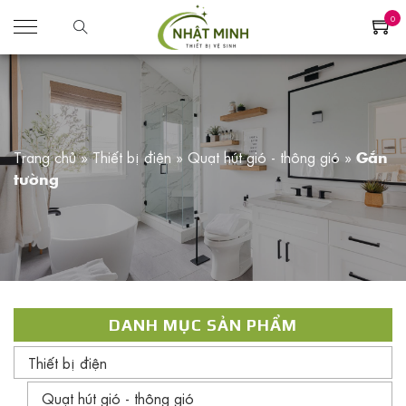
0
Trang chủ
»
Thiết bị điện
»
Quạt hút gió - thông gió
»
Gắn
tường
DANH MỤC SẢN PHẨM
Thiết bị điện
Quạt hút gió - thông gió