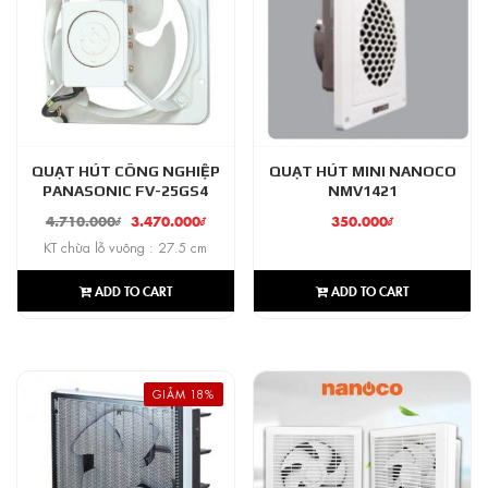
QUẠT HÚT CÔNG NGHIỆP
QUẠT HÚT MINI NANOCO
PANASONIC FV-25GS4
NMV1421
4.710.000
₫
3.470.000
₫
350.000
₫
KT chừa lỗ vuông : 27.5 cm
ADD TO CART
ADD TO CART
GIẢM 18%