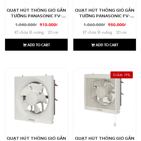
QUẠT HÚT THÔNG GIÓ GẮN
QUẠT HÚT THÔNG GIÓ GẮN
TƯỜNG PANASONIC FV-
TƯỜNG PANASONIC FV-
15AUL
20AL1
1.040.000
₫
910.000
₫
1.060.000
₫
950.000
₫
KT chừa lỗ vuông : 20 cm
KT chừa lỗ vuông : 20 cm
ADD TO CART
ADD TO CART
GIẢM 19%
QUẠT HÚT THÔNG GIÓ GẮN
QUẠT HÚT THÔNG GIÓ GẮN