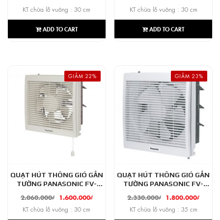
KT chừa lỗ vuông : 30 cm
KT chừa lỗ vuông : 30 cm
ADD TO CART
ADD TO CART
GIẢM 22%
GIẢM 23%
QUẠT HÚT THÔNG GIÓ GẮN
QUẠT HÚT THÔNG GIÓ GẮN
TƯỜNG PANASONIC FV-
TƯỜNG PANASONIC FV-
25RL7
30AL7
2.060.000
₫
1.600.000
₫
2.330.000
₫
1.800.000
₫
KT chừa lỗ vuông : 30 cm
KT chừa lỗ vuông : 35 cm