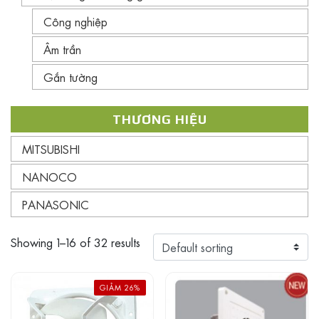
Công nghiệp
Âm trần
Gắn tường
THƯƠNG HIỆU
MITSUBISHI
NANOCO
PANASONIC
Showing 1–16 of 32 results
GIẢM 26%