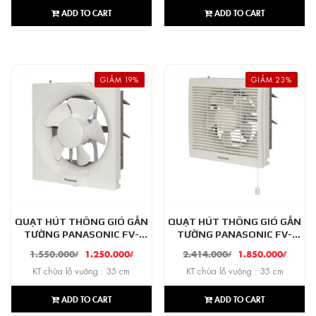
ADD TO CART
ADD TO CART
GIẢM 19%
GIẢM 23%
QUẠT HÚT THÔNG GIÓ GẮN
QUẠT HÚT THÔNG GIÓ GẮN
TƯỜNG PANASONIC FV-
TƯỜNG PANASONIC FV-
30AU9
30RL6
1.550.000
₫
1.250.000
₫
2.414.000
₫
1.850.000
₫
KT chừa lỗ vuông : 35 cm
KT chừa lỗ vuông : 35 cm
ADD TO CART
ADD TO CART