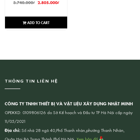
3.740.000
₫
2.805.000
₫
ADD TO CART
THÔNG TIN LIÊN HỆ
CÔNG TY TNHH THIẾT BỊ VÀ VẬT LIỆU XÂY DỰNG NHẬT MINH
GPĐKKD: 0109806126 do Sở Kế hoạch và Đầu tư TP Hà Nội cấp ngày
11/05/2021
Địa chỉ:
Số nhà 28 ngõ 40,Phố Thanh nhàn,phường Thanh Nhàn,
Quận Hai Bà Trưng,Thành Phố Hà Nội.
Xem bản đồ