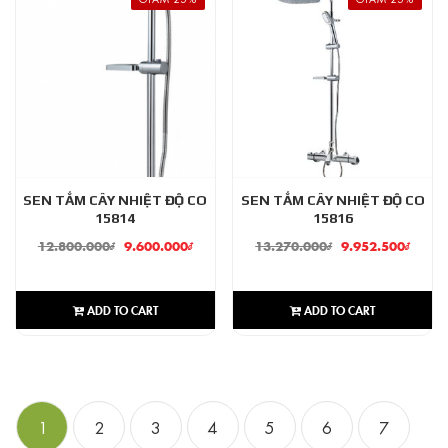
SEN TẮM CÂY NHIỆT ĐỘ CO
SEN TẮM CÂY NHIỆT ĐỘ CO
15814
15816
12.800.000
₫
9.600.000
₫
13.270.000
₫
9.952.500
₫
ADD TO CART
ADD TO CART
1
2
3
4
5
6
7