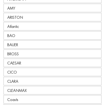
AMY
ARISTON
Atlantic
BAO
BAUER
BROSS
CAESAR
CICO
CLARA
CLEANMAX
Coasts