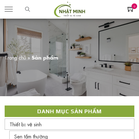
0
Trang chủ
»
Sản phẩm
DANH MỤC SẢN PHẨM
Thiết bị vệ sinh
Sen tắm thường