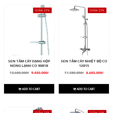
GIẢM 25%
GIẢM 25%
SEN TẮM CÂY DẠNG HỘP
SEN TẮM CÂY NHIỆT ĐỘ CO
NÓNG LẠNH CO 90818
12815
12.600.000
₫
9.450.000
₫
11.580.000
₫
8.685.000
₫
ADD TO CART
ADD TO CART
GIẢM 25%
GIẢM 25%