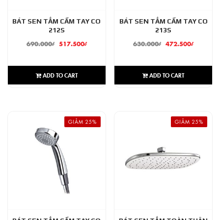
BÁT SEN TẮM CẦM TAY CO
BÁT SEN TẮM CẦM TAY CO
212S
213S
690.000
₫
517.500
₫
630.000
₫
472.500
₫
ADD TO CART
ADD TO CART
GIẢM 25%
GIẢM 25%