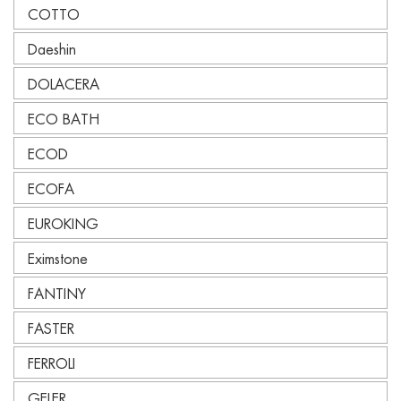
COTTO
Daeshin
DOLACERA
ECO BATH
ECOD
ECOFA
EUROKING
Eximstone
FANTINY
FASTER
FERROLI
GELER