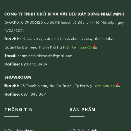
CÔNG TY TNHH THIẾT BỊ VÀ VẬT LIỆU XÂY DỰNG NHẬT MINH
GPĐKKD: 0109806126 do Sở Kế hoạch và Đầu tư TP Hà Nội cấp ngày
11/05/2021
Địa chỉ:
Số nhà 28 ngõ 40,Phố Thanh nhàn,phường Thanh Nhàn,
Quận Hai Bà Trưng,Thành Phố Hà Nội.
Xem bản đồ
Email:
nhatminhthietbivesinh@gmail.com
Hotline:
093.445.0989
SHOWROOM
Địa chỉ:
28 Thanh Nhàn, Hai Bà Trưng , Tp.Hà Nội.
Xem bản đồ
Hotline:
0971.843.867
THÔNG TIN
SẢN PHẨM
Quy định chung
Thiết bị vệ sinh