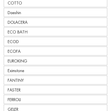
COTTO
Daeshin
DOLACERA
ECO BATH
ECOD
ECOFA
EUROKING
Eximstone
FANTINY
FASTER
FERROLI
GELER