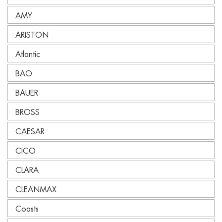
AMY
ARISTON
Atlantic
BAO
BAUER
BROSS
CAESAR
CICO
CLARA
CLEANMAX
Coasts