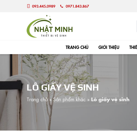
093.445.0989
0971.843.867
TRANG CHỦ
GIỚI THIỆU
THI
LÔ GIẤY VỆ SINH
Trang chủ
»
Sản phẩm khác
»
Lô giấy vệ sinh