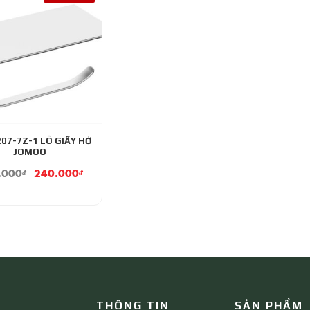
07-7Z-1 LÔ GIẤY HỞ
JOMOO
.000
₫
240.000
₫
THÔNG TIN
SẢN PHẨM