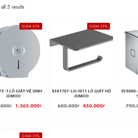
ll 5 results
GIẢM 25%
GIẢM 25%
7Z-1 LÔ GIẤY VỆ SINH
9301707-LH-I011 LÔ GIẤY HỞ
939006-
JOMOO
JOMOO
.000
₫
1.365.000
₫
600.000
₫
450.000
₫
790.
GIẢM 25%