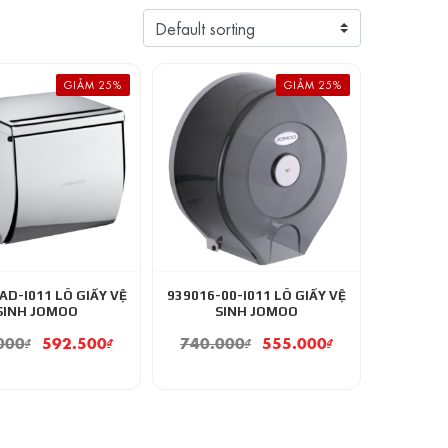
GIẢM 25%
GIẢM 25%
AD-I011 LÔ GIẤY VỆ
939016-00-I011 LÔ GIẤY VỆ
SINH JOMOO
SINH JOMOO
000
₫
592.500
₫
740.000
₫
555.000
₫