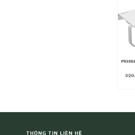
P93002
320
THÔNG TIN LIÊN HỆ