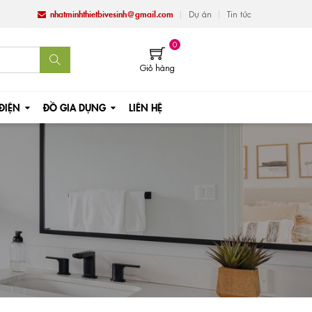
nhatminhthietbivesinh@gmail.com
Dự án
Tin tức
0
Giỏ hàng
 ĐIỆN
ĐỒ GIA DỤNG
LIÊN HỆ