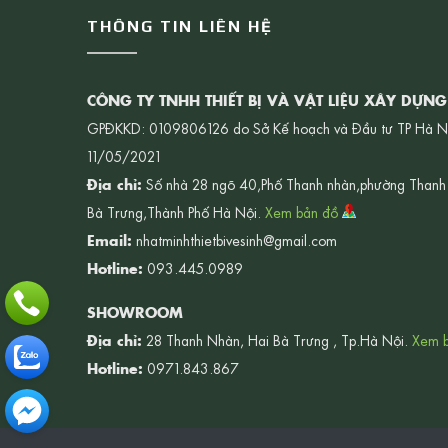
THÔNG TIN LIÊN HỆ
CÔNG TY TNHH THIẾT BỊ VÀ VẬT LIỆU XÂY DỰN
GPĐKKD: 0109806126 do Sở Kế hoạch và Đầu tư TP Hà N
11/05/2021
Địa chỉ:
Số nhà 28 ngõ 40,Phố Thanh nhàn,phường Thanh
Bà Trưng,Thành Phố Hà Nội.
Xem bản đồ
Email:
nhatminhthietbivesinh@gmail.com
Hotline:
093.445.0989
SHOWROOM
Địa chỉ:
28 Thanh Nhàn, Hai Bà Trưng , Tp.Hà Nội.
Xem 
Hotline:
0971.843.867