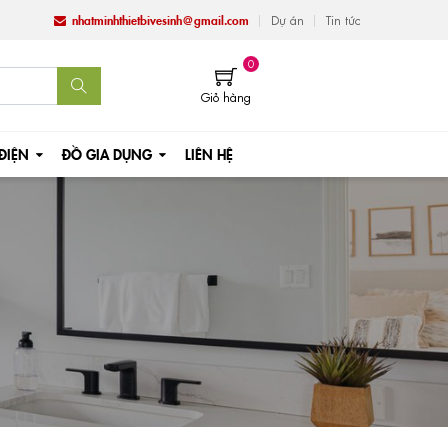
nhatminhthietbivesinh@gmail.com
Dự án
Tin tức
0
Giỏ hàng
 ĐIỆN
ĐỒ GIA DỤNG
LIÊN HỆ