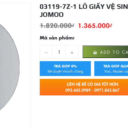
03119-7Z-1 LÔ GIẤY VỆ SI
JOMOO
1.820.000
₫
1.365.000
₫
Mã sản phẩm:
03119-7Z-1 Lô Giấy Vệ Sinh JOMOO quantit
ADD TO C
TRẢ GÓP 0%
TRẢ GÓP QUA
Xét duyệt nhanh chóng
Visa, Master ca
LIÊN HỆ ĐỂ CÓ GIÁ TỐT HƠN
093.445.0989 - 0971.843.867