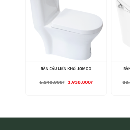
BÀN CẦU LIỀN KHỐI JOMOO
BÀ
5.240.000
₫
3.930.000
₫
28