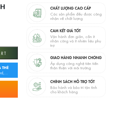
NH
CHẤT LƯỢNG CAO CẤP
Các sản phẩm đều được công
nhận về chất lượng
CAM KẾT GIÁ TỐT
Vận hành đơn giản, cần ít
nhân công và ít nhiên liệu phụ
trợ
y
ART
GIAO HÀNG NHANH CHÓNG
Áp dụng công nghệ tiên tiến
 THẺ
thân thiện với môi trường
rd,...
CHÍNH SÁCH HỖ TRỢ TỐT
Bảo hành và bảo trì tận tình
cho khách hàng