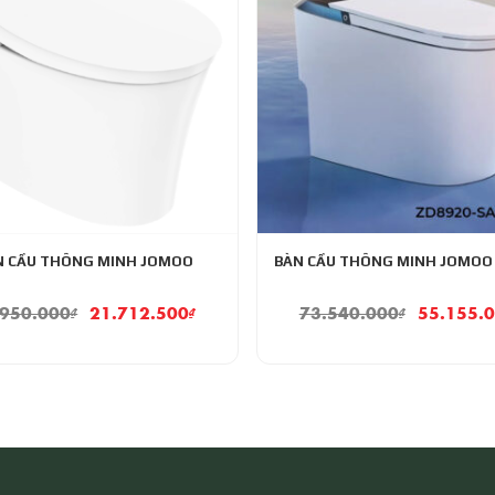
N CẦU THÔNG MINH JOMOO
BÀN CẦU THÔNG MINH JOMOO
.950.000
₫
21.712.500
₫
73.540.000
₫
55.155.