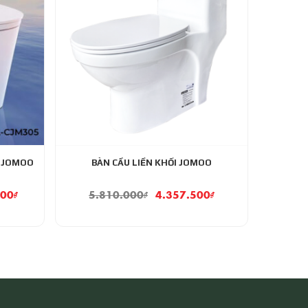
 JOMOO
BÀN CẦU LIỀN KHỐI JOMOO
000
₫
5.810.000
₫
4.357.500
₫