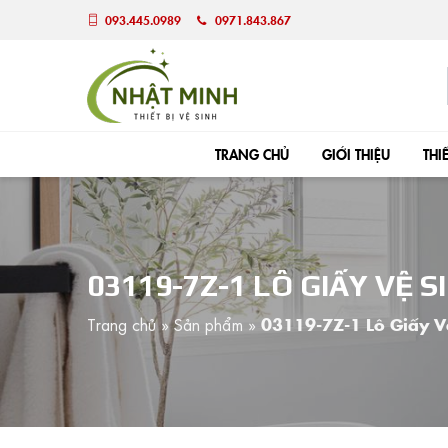
093.445.0989
0971.843.867
TRANG CHỦ
GIỚI THIỆU
THI
03119-7Z-1 LÔ GIẤY VỆ 
Trang chủ
»
Sản phẩm
»
03119-7Z-1 Lô Giấy 