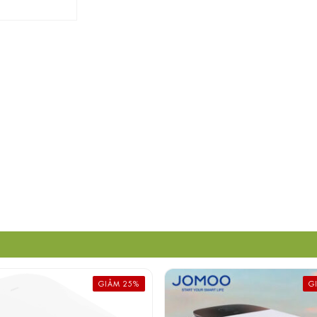
GIẢM 25%
G