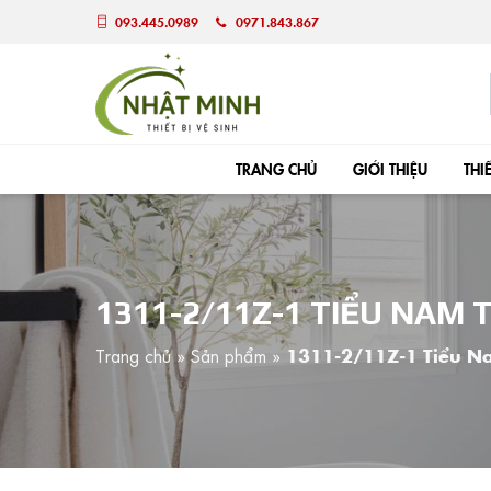
093.445.0989
0971.843.867
TRANG CHỦ
GIỚI THIỆU
THI
1311-2/11Z-1 TIỂU NAM
Trang chủ
»
Sản phẩm
»
1311-2/11Z-1 Tiểu N