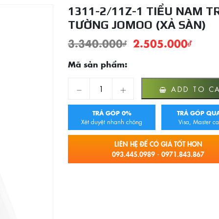
1311-2/11Z-1 TIỂU NAM T
TƯỜNG JOMOO (XẢ SÀN)
3.340.000
₫
2.505.000
₫
Mã sản phẩm:
1311-2/11Z-1 Tiểu Nam Treo Tường JOMOO (
ADD TO C
TRẢ GÓP 0%
TRẢ GÓP QUA
Xét duyệt nhanh chóng
Visa, Master ca
LIÊN HỆ ĐỂ CÓ GIÁ TỐT HƠN
093.445.0989 - 0971.843.867