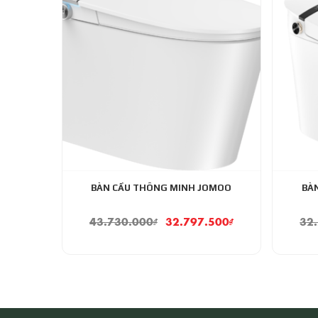
BÀN CẦU THÔNG MINH JOMOO
BÀ
43.730.000
₫
32.797.500
₫
32