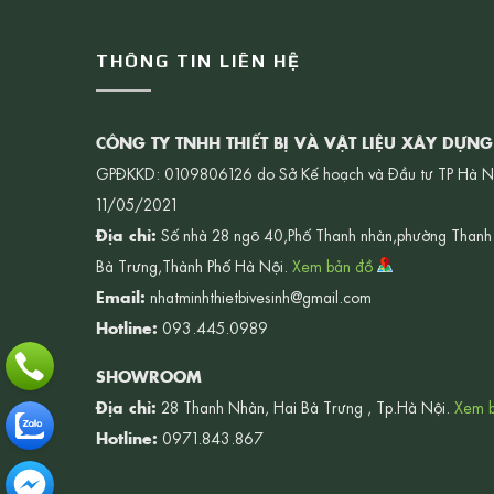
THÔNG TIN LIÊN HỆ
CÔNG TY TNHH THIẾT BỊ VÀ VẬT LIỆU XÂY DỰN
GPĐKKD: 0109806126 do Sở Kế hoạch và Đầu tư TP Hà N
11/05/2021
Địa chỉ:
Số nhà 28 ngõ 40,Phố Thanh nhàn,phường Thanh
Bà Trưng,Thành Phố Hà Nội.
Xem bản đồ
Email:
nhatminhthietbivesinh@gmail.com
Hotline:
093.445.0989
SHOWROOM
Địa chỉ:
28 Thanh Nhàn, Hai Bà Trưng , Tp.Hà Nội.
Xem 
Hotline:
0971.843.867