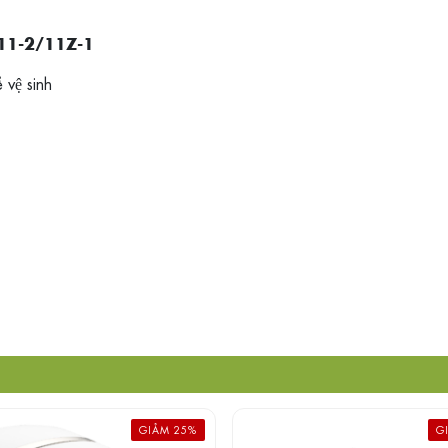
11-2/11Z-1
 vệ sinh
GIẢM 25%
G