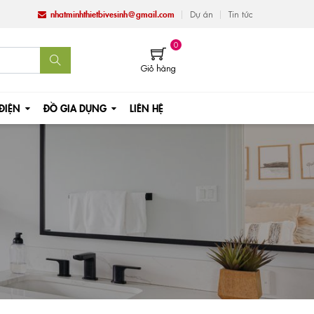
nhatminhthietbivesinh@gmail.com
Dự án
Tin tức
0
Giỏ hàng
 ĐIỆN
ĐỒ GIA DỤNG
LIÊN HỆ