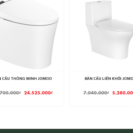
N CẦU THÔNG MINH JOMOO
BÀN CẦU LIỀN KHỐI JOM
.700.000
₫
24.525.000
₫
7.040.000
₫
5.280.0