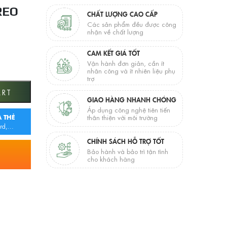
REO
CHẤT LƯỢNG CAO CẤP
Các sản phẩm đều được công
nhận về chất lượng
CAM KẾT GIÁ TỐT
Vận hành đơn giản, cần ít
nhân công và ít nhiên liệu phụ
trợ
Xả Sàn) quantity
ART
GIAO HÀNG NHANH CHÓNG
Áp dụng công nghệ tiên tiến
 THẺ
thân thiện với môi trường
rd,...
CHÍNH SÁCH HỖ TRỢ TỐT
Bảo hành và bảo trì tận tình
cho khách hàng