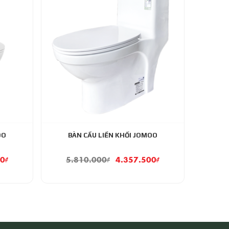
OO
BÀN CẦU LIỀN KHỐI JOMOO
00
₫
5.810.000
₫
4.357.500
₫