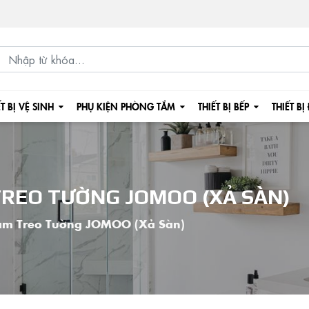
ẾT BỊ VỆ SINH
PHỤ KIỆN PHÒNG TẮM
THIẾT BỊ BẾP
THIẾT BỊ
 TREO TƯỜNG JOMOO (XẢ SÀN)
am Treo Tường JOMOO (Xả Sàn)