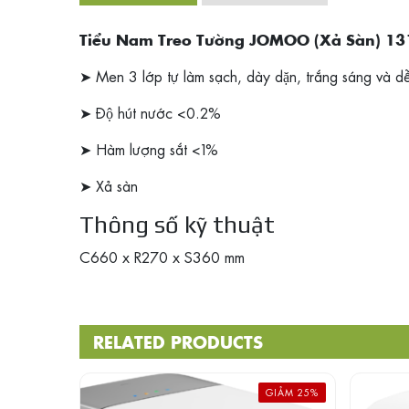
Tiểu Nam Treo Tường JOMOO (Xả Sàn) 13
➤ Men 3 lớp tự làm sạch, dày dặn, trắng sáng và dễ
➤ Độ hút nước <0.2%
➤ Hàm lượng sắt <1%
➤ Xả sàn
Thông số kỹ thuật
C660 x R270 x S360 mm
RELATED PRODUCTS
GIẢM 25%