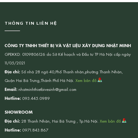
THÔNG TIN LIÊN HỆ
CÔNG TY TNHH THIẾT BỊ VÀ VẬT LIỆU XÂY DỰNG NHẬT MINH
GPĐKKD: 0109806126 do Sở Kế hoạch và Đầu tư TP Hà Nội cấp ngày
11/05/2021
Địa chỉ:
Số nhà 28 ngõ 40,Phố Thanh nhàn,phường Thanh Nhàn,
Quận Hai Bà Trưng,Thành Phố Hà Nội.
Xem bản đồ
Email:
nhatminhthietbivesinh@gmail.com
Hotline:
093.445.0989
SHOWROOM
Địa chỉ:
28 Thanh Nhàn, Hai Bà Trưng , Tp.Hà Nội.
Xem bản đồ
Hotline:
0971.843.867