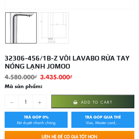
32306-456/1B-Z VÒI LAVABO RỬA TAY
NÓNG LẠNH JOMOO
4.580.000
₫
3.435.000
₫
Mã sản phẩm:
32306-456/1B-Z Vòi Lavabo Rửa Tay Nóng Lạnh JOMOO qua
ADD TO CART
TRẢ GÓP 0%
TRẢ GÓP QUA THẺ
Xét duyệt nhanh chóng
Visa, Master card,...
LIÊN HỆ ĐỂ CÓ GIÁ TỐT HƠN