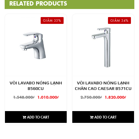
RELATED PRODUCTS
GIẢM 35%
GIẢM 34%
VÒI LAVABO NÓNG LẠNH
VÒI LAVABO NÓNG LẠNH
B560CU
CHÂN CAO CAESAR B571CU
1.548.000
₫
1.010.000
₫
2.750.000
₫
1.820.000
₫
ADD TO CART
ADD TO CART