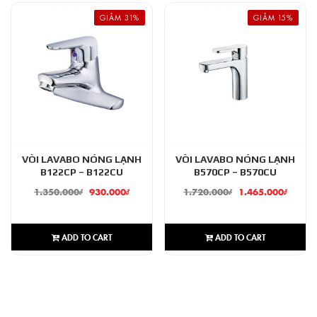
GIẢM 31%
GIẢM 15%
VÒI LAVABO NÓNG LẠNH
VÒI LAVABO NÓNG LẠNH
B122CP – B122CU
B570CP – B570CU
1.350.000
₫
930.000
₫
1.720.000
₫
1.465.000
₫
ADD TO CART
ADD TO CART