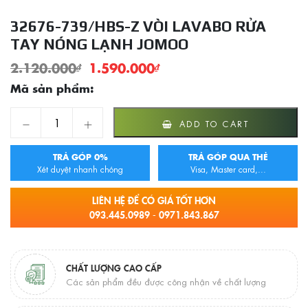
32676-739/HBS-Z VÒI LAVABO RỬA
TAY NÓNG LẠNH JOMOO
2.120.000
₫
1.590.000
₫
Mã sản phẩm:
32676-739/HBS-Z Vòi Lavabo Rửa Tay Nóng Lạnh Jomoo qua
ADD TO CART
TRẢ GÓP 0%
TRẢ GÓP QUA THẺ
Xét duyệt nhanh chóng
Visa, Master card,...
LIÊN HỆ ĐỂ CÓ GIÁ TỐT HƠN
093.445.0989 - 0971.843.867
CHẤT LƯỢNG CAO CẤP
Các sản phẩm đều được công nhận về chất lượng