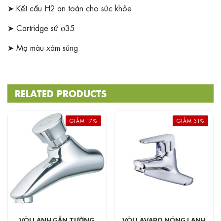
➤ Kết cấu H2 an toàn cho sức khỏe
➤ Cartridge sứ φ35
➤ Mạ màu xám súng
RELATED PRODUCTS
GIẢM 17%
GIẢM 31%
VÒI LẠNH GẮN TƯỜNG
VÒI LAVABO NÓNG LẠNH