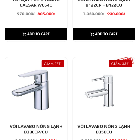
CAESAR W054C
B122CP – B122CU
970.000
₫
805.000
₫
1.350.000
₫
930.000
₫
ADD TO CART
ADD TO CART
GIẢM 17%
GIẢM 35%
VÒI LAVABO NÓNG LẠNH
VÒI LAVABO NÓNG LẠNH
B380CP/CU
B350CU