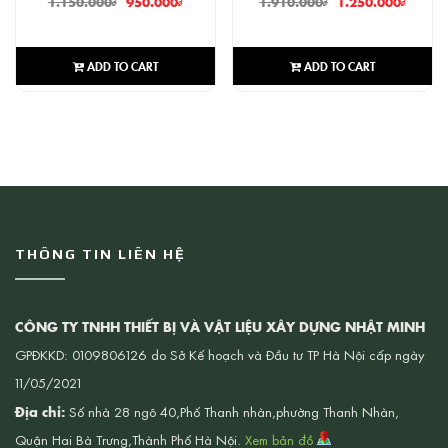
1.150.000
₫
950.000
₫
1.910.000
₫
1.250.000
₫
ADD TO CART
ADD TO CART
THÔNG TIN LIÊN HỆ
CÔNG TY TNHH THIẾT BỊ VÀ VẬT LIỆU XÂY DỰNG NHẬT MINH
GPĐKKD: 0109806126 do Sở Kế hoạch và Đầu tư TP Hà Nội cấp ngày
11/05/2021
Địa chỉ:
Số nhà 28 ngõ 40,Phố Thanh nhàn,phường Thanh Nhàn,
Quận Hai Bà Trưng,Thành Phố Hà Nội.
Xem bản đồ