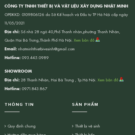
CÔNG TY TNHH THIẾT BỊ VÀ VẬT LIỆU XÂY DỰNG NHẬT MINH
GPĐKKD: 0109806126 do Sở Kế hoạch và Đầu tư TP Hà Nội cấp ngày
11/05/2021
Địa chỉ:
Số nhà 28 ngõ 40,Phố Thanh nhàn,phường Thanh Nhàn,
Quận Hai Bà Trưng,Thành Phố Hà Nội.
Xem bản đồ
Email:
nhatminhthietbivesinh@gmail.com
Hotline:
093.445.0989
SHOWROOM
Địa chỉ:
28 Thanh Nhàn, Hai Bà Trưng , Tp.Hà Nội.
Xem bản đồ
Hotline:
0971.843.867
THÔNG TIN
SẢN PHẨM
Quy định chung
Thiết bị vệ sinh
Hướng dẫn mua hàng
Thiết bị bếp