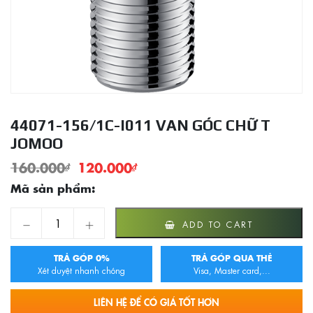
44071-156/1C-I011 VAN GÓC CHỮ T
JOMOO
160.000
₫
120.000
₫
Mã sản phẩm:
44071-156/1C-I011 Van Góc Chữ T JOMOO quantity
ADD TO CART
TRẢ GÓP 0%
TRẢ GÓP QUA THẺ
Xét duyệt nhanh chóng
Visa, Master card,...
LIÊN HỆ ĐỂ CÓ GIÁ TỐT HƠN