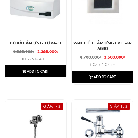
BỘ XẢ CẢM ỨNG TỪ A623
VAN TIỂU CẢM ỨNG CAESAR
A640
2.565.000
₫
2.365.000
₫
4.700.000
₫
3.500.000
₫
100x250x140mm
8.07 x 5.07 cm
ADD TO CART
ADD TO CART
GIẢM 14%
GIẢM 18%