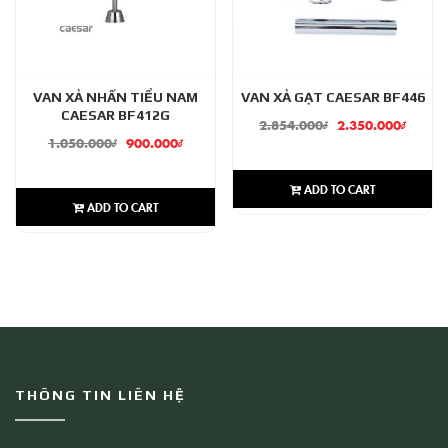
VAN XẢ NHẤN TIỂU NAM
VAN XẢ GẠT CAESAR BF446
CAESAR BF412G
2.854.000
₫
2.350.000
₫
1.050.000
₫
900.000
₫
ADD TO CART
ADD TO CART
THÔNG TIN LIÊN HỆ