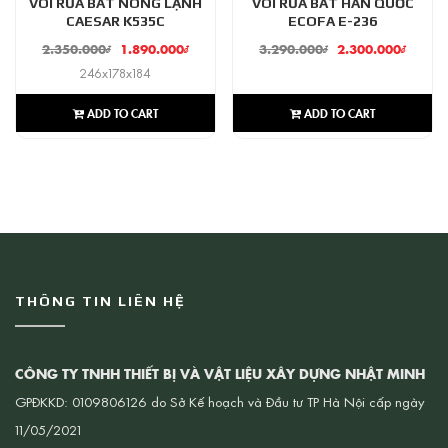
VÒI RỬA BÁT NÓNG LẠNH
VÒI RỬA BÁT HÀN QUỐC
CAESAR K535C
ECOFA E-236
2.350.000
₫
1.890.000
₫
3.290.000
₫
2.300.000
₫
246x178x184
ADD TO CART
ADD TO CART
THÔNG TIN LIÊN HỆ
CÔNG TY TNHH THIẾT BỊ VÀ VẬT LIỆU XÂY DỰNG NHẬT MINH
GPĐKKD: 0109806126 do Sở Kế hoạch và Đầu tư TP Hà Nội cấp ngày
11/05/2021