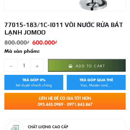
77015-183/1C-I011 VÒI NƯỚC RỬA BÁT
LẠNH JOMOO
800.000
₫
600.000
₫
Mã sản phẩm:
77015-183/1C-I011 Vòi Nước Rửa Bát Lạnh JOMOO quantity
ADD TO CART
TRẢ GÓP 0%
TRẢ GÓP QUA THẺ
Xét duyệt nhanh chóng
Visa, Master card,...
LIÊN HỆ ĐỂ CÓ GIÁ TỐT HƠN
093.445.0989 - 0971.843.867
CHẤT LƯỢNG CAO CẤP