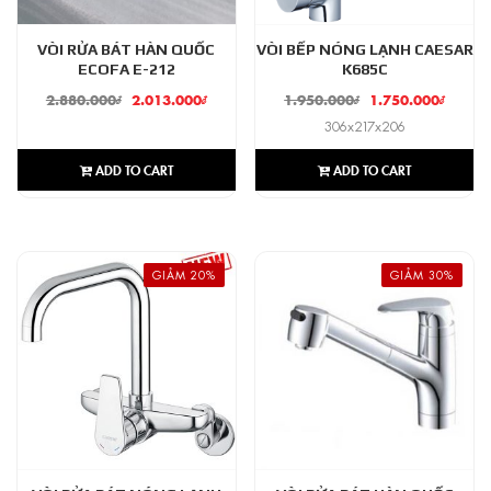
VÒI RỬA BÁT HÀN QUỐC
VÒI BẾP NÓNG LẠNH CAESAR
ECOFA E-212
K685C
2.880.000
₫
2.013.000
₫
1.950.000
₫
1.750.000
₫
306x217x206
ADD TO CART
ADD TO CART
GIẢM 20%
GIẢM 30%