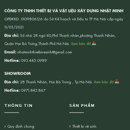
CÔNG TY TNHH THIẾT BỊ VÀ VẬT LIỆU XÂY DỰNG NHẬT MINH
GPĐKKD: 0109806126 do Sở Kế hoạch và Đầu tư TP Hà Nội cấp ngày
11/05/2021
Địa chỉ:
Số nhà 28 ngõ 40,Phố Thanh nhàn,phường Thanh Nhàn,
Quận Hai Bà Trưng,Thành Phố Hà Nội.
Xem bản đồ
Email:
nhatminhthietbivesinh@gmail.com
Hotline:
093.445.0989
SHOWROOM
Địa chỉ:
28 Thanh Nhàn, Hai Bà Trưng , Tp.Hà Nội.
Xem bản đồ
Hotline:
0971.843.867
THÔNG TIN
SẢN PHẨM
Quy định chung
Thiết bị vệ sinh