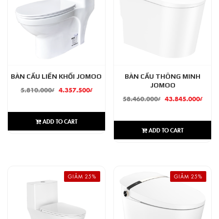
BÀN CẦU LIỀN KHỐI JOMOO
BÀN CẦU THÔNG MINH
JOMOO
5.810.000
₫
4.357.500
₫
58.460.000
₫
43.845.000
₫
ADD TO CART
ADD TO CART
GIẢM 25%
GIẢM 25%