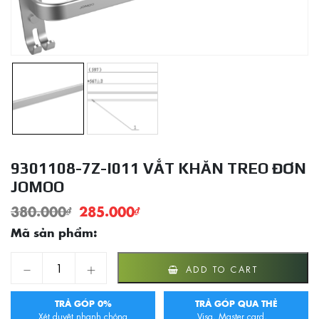
9301108-7Z-I011 VẮT KHĂN TREO ĐƠN
JOMOO
380.000
₫
285.000
₫
Mã sản phẩm:
9301108-7Z-I011 Vắt Khăn Treo Đơn JOMOO quantity
ADD TO CART
TRẢ GÓP 0%
TRẢ GÓP QUA THẺ
Xét duyệt nhanh chóng
Visa, Master card,...