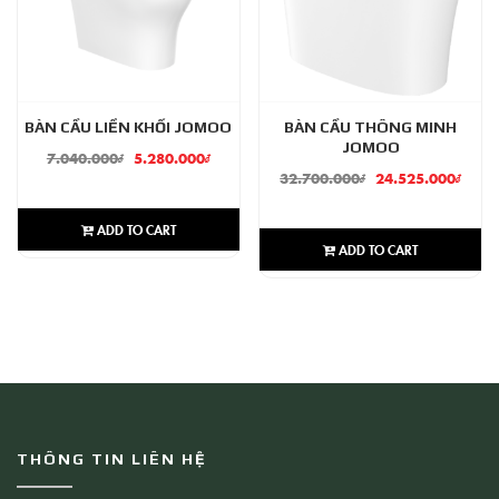
BÀN CẦU LIỀN KHỐI JOMOO
BÀN CẦU THÔNG MINH
JOMOO
7.040.000
₫
5.280.000
₫
32.700.000
₫
24.525.000
₫
ADD TO CART
ADD TO CART
THÔNG TIN LIÊN HỆ