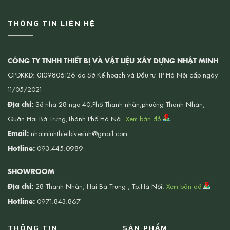
THÔNG TIN LIÊN HỆ
CÔNG TY TNHH THIẾT BỊ VÀ VẬT LIỆU XÂY DỰNG NHẬT MINH
GPĐKKD: 0109806126 do Sở Kế hoạch và Đầu tư TP Hà Nội cấp ngày
11/05/2021
Địa chỉ:
Số nhà 28 ngõ 40,Phố Thanh nhàn,phường Thanh Nhàn,
Quận Hai Bà Trưng,Thành Phố Hà Nội.
Xem bản đồ
Email:
nhatminhthietbivesinh@gmail.com
Hotline:
093.445.0989
SHOWROOM
Địa chỉ:
28 Thanh Nhàn, Hai Bà Trưng , Tp.Hà Nội.
Xem bản đồ
Hotline:
0971.843.867
THÔNG TIN
SẢN PHẨM