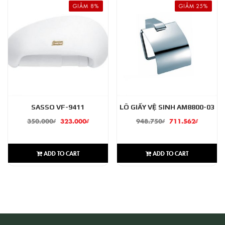
GIẢM 8%
GIẢM 25%
SASSO VF-9411
LÔ GIẤY VỆ SINH AM8800-03
350.000
₫
323.000
₫
948.750
₫
711.562
₫
ADD TO CART
ADD TO CART