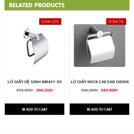
RELATED PRODUCTS
GIẢM 25%
GIẢM 5%
LÔ GIẤY VỆ SINH AM421-03
LÔ GIẤY INOX CAESAR Q8304
395.000
₫
296.250
₫
586.000
₫
554.000
₫
ADD TO CART
ADD TO CART