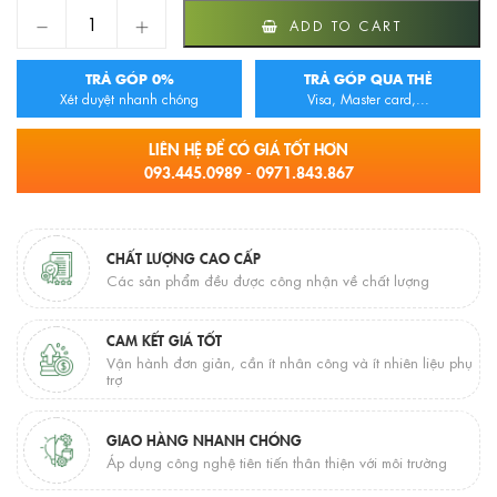
933607-1D-I011 Kệ Để Giấy Jomoo quantity
ADD TO CART
TRẢ GÓP 0%
TRẢ GÓP QUA THẺ
Xét duyệt nhanh chóng
Visa, Master card,...
LIÊN HỆ ĐỂ CÓ GIÁ TỐT HƠN
093.445.0989 - 0971.843.867
CHẤT LƯỢNG CAO CẤP
Các sản phẩm đều được công nhận về chất lượng
CAM KẾT GIÁ TỐT
Vận hành đơn giản, cần ít nhân công và ít nhiên liệu phụ
trợ
GIAO HÀNG NHANH CHÓNG
Áp dụng công nghệ tiên tiến thân thiện với môi trường