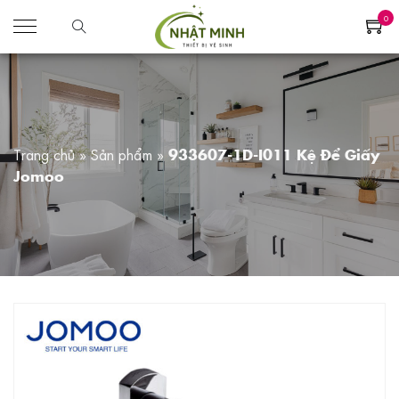
0
Trang chủ
»
Sản phẩm
»
933607-1D-I011 Kệ Để Giấy
Jomoo