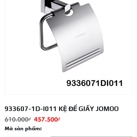
933607-1D-I011 KỆ ĐỂ GIẤY JOMOO
610.000
₫
457.500
₫
Mã sản phẩm: