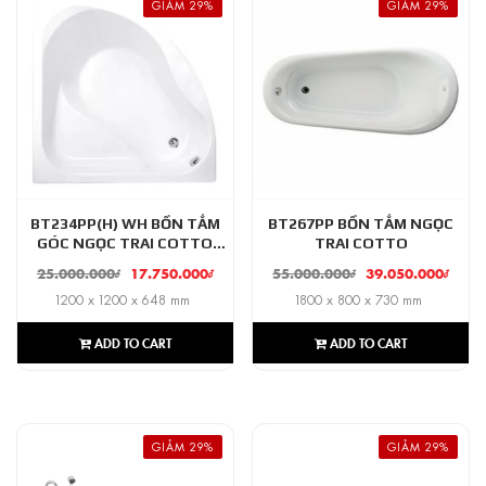
GIẢM 29%
GIẢM 29%
BT234PP(H) WH BỒN TẮM
BT267PP BỒN TẮM NGỌC
GÓC NGỌC TRAI COTTO
TRAI COTTO
GENOVA
25.000.000
₫
17.750.000
₫
55.000.000
₫
39.050.000
₫
1200 x 1200 x 648 mm
1800 x 800 x 730 mm
ADD TO CART
ADD TO CART
GIẢM 29%
GIẢM 29%