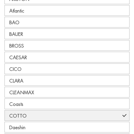
Atlantic
BAO
BAUER
BROSS
CAESAR
CICO
CLARA
CLEANMAX
Coasts
COTTO
Daeshin