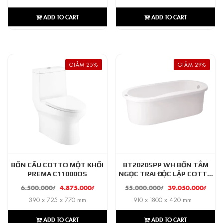
ADD TO CART
ADD TO CART
GIẢM 25%
GIẢM 29%
BỒN CẦU COTTO MỘT KHỐI
BT2020SPP WH BỒN TẮM
PREMA C11000OS
NGỌC TRAI ĐỘC LẬP COTTO
MARINE
6.500.000
₫
4.875.000
₫
55.000.000
₫
39.050.000
₫
390 x 725 x 770 mm
910 x 1800 x 420 mm
ADD TO CART
ADD TO CART