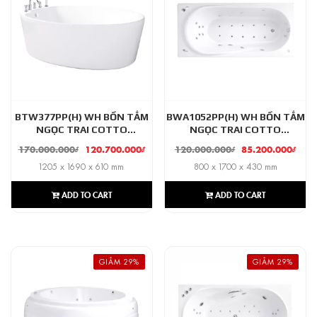
BTW377PP(H) WH BỒN TẮM
BWA1052PP(H) WH BỒN TẮM
NGỌC TRAI COTTO
NGỌC TRAI COTTO
MASSAGE NEW PARAGON
MASSAGE + SỤC KHÍ RIVIERA
170.000.000
₫
120.700.000
₫
120.000.000
₫
85.200.000
₫
1205 x 1690 x 610 mm
800 x 1700 x 430 mm
ADD TO CART
ADD TO CART
GIẢM 29%
GIẢM 29%