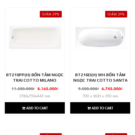
GIẢM 29%
GIẢM 29%
BT210PP(H) BỒN TẮM NGỌC
BT216D(H) WH BỒN TẮM
TRAI COTTO MILANO
NGỌC TRAI COTTO SANTA
11.500.000
₫
8.165.000
₫
9.500.000
₫
6.745.000
₫
1700x750x445 mm
700 x 1600 x 390 mm
ADD TO CART
ADD TO CART