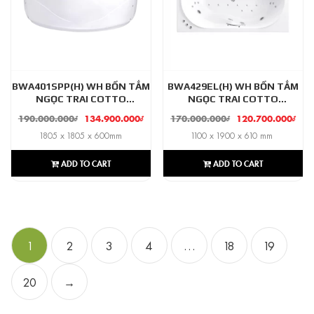
BWA401SPP(H) WH BỒN TẮM
BWA429EL(H) WH BỒN TẮM
NGỌC TRAI COTTO
NGỌC TRAI COTTO
MASSAGE + SỤC KHÍ ATTINA
MASSAGE + SỤC KHÍ ROYAL
190.000.000
₫
134.900.000
₫
170.000.000
₫
120.700.000
₫
ROSANNA
1805 x 1805 x 600mm
1100 x 1900 x 610 mm
ADD TO CART
ADD TO CART
1
2
3
4
…
18
19
20
→