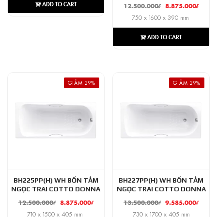
ADD TO CART
12.500.000
₫
8.875.000
₫
750 x 1600 x 390 mm
ADD TO CART
GIẢM 29%
GIẢM 29%
BH225PP(H) WH BỒN TẮM
BH227PP(H) WH BỒN TẮM
NGỌC TRAI COTTO DONNA
NGỌC TRAI COTTO DONNA
12.500.000
₫
8.875.000
₫
13.500.000
₫
9.585.000
₫
710 x 1500 x 405 mm
730 x 1700 x 405 mm