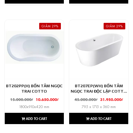
GIẢM 29%
GIẢM 29%
BT202PP(H) BỒN TẮM NGỌC
BT207EP(WH) BỒN TẮM
TRAI COTTO
NGỌC TRAI ĐỘC LẬP COTTO
CHLOE
15.000.000
₫
10.650.000
₫
45.000.000
₫
31.950.000
₫
1800x910x420 mm
795 x 1715 x 560 mm
ADD TO CART
ADD TO CART