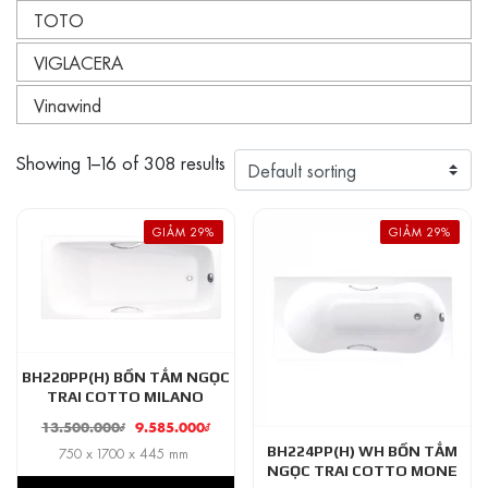
TOTO
VIGLACERA
Vinawind
Showing 1–16 of 308 results
GIẢM 29%
GIẢM 29%
BH220PP(H) BỒN TẮM NGỌC
TRAI COTTO MILANO
13.500.000
₫
9.585.000
₫
BH224PP(H) WH BỒN TẮM
750 x 1700 x 445 mm
NGỌC TRAI COTTO MONE