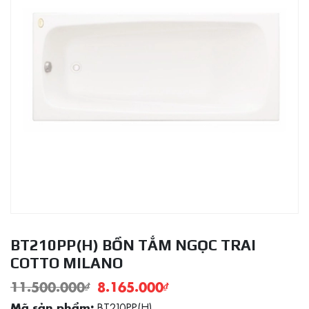
BT210PP(H) BỒN TẮM NGỌC TRAI
COTTO MILANO
11.500.000
₫
8.165.000
₫
BT210PP(H)
Mã sản phẩm: