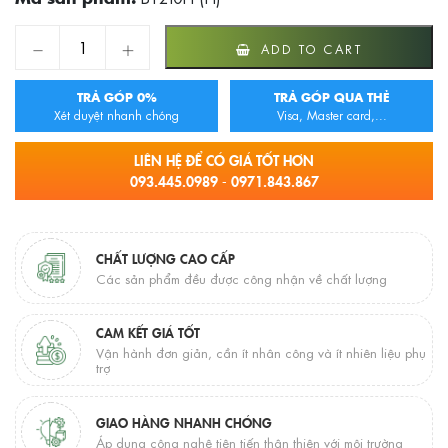
BT210PP(H) Bồn tắm ngọc trai Cotto Milano quantity
ADD TO CART
TRẢ GÓP 0%
TRẢ GÓP QUA THẺ
Xét duyệt nhanh chóng
Visa, Master card,...
LIÊN HỆ ĐỂ CÓ GIÁ TỐT HƠN
093.445.0989 - 0971.843.867
CHẤT LƯỢNG CAO CẤP
Các sản phẩm đều được công nhận về chất lượng
CAM KẾT GIÁ TỐT
Vận hành đơn giản, cần ít nhân công và ít nhiên liệu phụ
trợ
GIAO HÀNG NHANH CHÓNG
Áp dụng công nghệ tiên tiến thân thiện với môi trường