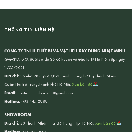
THÔNG TIN LIÊN HỆ
CÔNG TY TNHH THIẾT BỊ VÀ VẬT LIỆU XÂY DỰNG NHẬT MINH
GPĐKKD: 0109806126 do Sở Kế hoạch và Đầu tư TP Hà Nội cấp ngày
11/05/2021
Địa chỉ:
Số nhà 28 ngõ 40,Phố Thanh nhàn,phường Thanh Nhàn,
Quận Hai Bà Trưng,Thành Phố Hà Nội.
Xem bản đồ
Email:
nhatminhthietbivesinh@gmail.com
Hotline:
093.445.0989
SHOWROOM
Địa chỉ:
28 Thanh Nhàn, Hai Bà Trưng , Tp.Hà Nội.
Xem bản đồ
Hotline:
0971.843.867