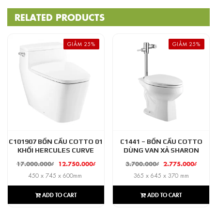
RELATED PRODUCTS
GIẢM 25%
GIẢM 25%
C101907 BỒN CẦU COTTO 01
C1441 – BỒN CẦU COTTO
KHỐI HERCULES CURVE
DÙNG VAN XẢ SHARON
17.000.000
₫
12.750.000
₫
3.700.000
₫
2.775.000
₫
450 x 745 x 600mm
365 x 645 x 370 mm
ADD TO CART
ADD TO CART