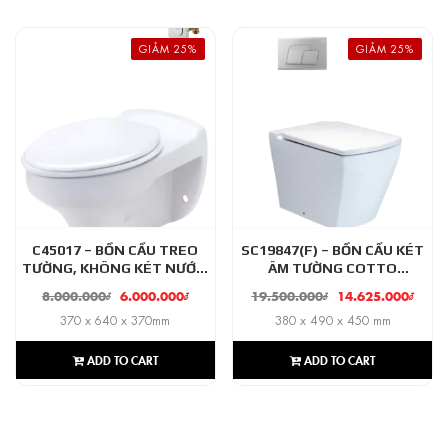
GIẢM 25%
GIẢM 25%
C45017 – BỒN CẦU TREO
SC19847(F) – BỒN CẦU KÉT
TƯỜNG, KHÔNG KÉT NƯỚC,
ÂM TƯỜNG COTTO
VAN XẢ ẤN ÂM TƯỜNG
TETRAGON
8.000.000
₫
6.000.000
₫
19.500.000
₫
14.625.000
₫
COTTO AMANDA
370 x 640 x 370mm
380 x 490 x 450 mm
ADD TO CART
ADD TO CART