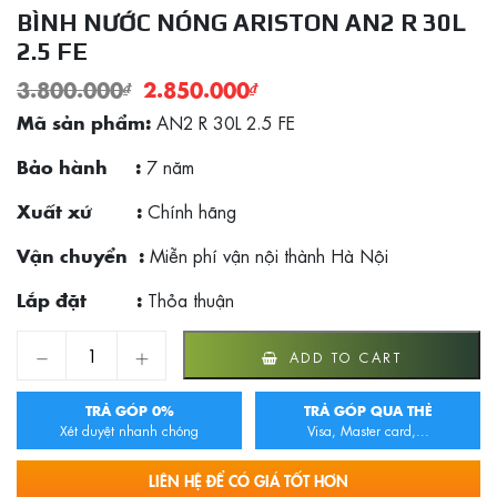
BÌNH NƯỚC NÓNG ARISTON AN2 R 30L
2.5 FE
3.800.000
₫
2.850.000
₫
AN2 R 30L 2.5 FE
Mã sản phẩm:
7 năm
Bảo hành :
Chính hãng
Xuất xứ :
Miễn phí vận nội thành Hà Nội
Vận chuyển :
Thỏa thuận
Lắp đặt :
Bình nước nóng Ariston AN2 R 30L 2.5 FE quantity
ADD TO CART
TRẢ GÓP 0%
TRẢ GÓP QUA THẺ
Xét duyệt nhanh chóng
Visa, Master card,...
LIÊN HỆ ĐỂ CÓ GIÁ TỐT HƠN