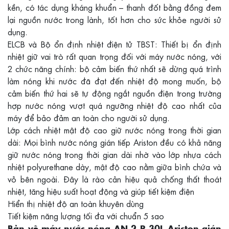
kền, có tác dụng kháng khuẩn – thanh đốt bằng đồng đem
lại nguồn nước trong lành, tốt hơn cho sức khỏe người sử
dụng.
ELCB và Bộ ổn định nhiệt điện tử TBST: Thiết bị ổn định
nhiệt giữ vai trò rất quan trọng đối với máy nước nóng, với
2 chức năng chính: bộ cảm biến thứ nhất sẽ dừng quá trình
làm nóng khi nước đã đạt đến nhiệt độ mong muốn, bộ
cảm biến thứ hai sẽ tự động ngắt nguồn điện trong trường
hợp nước nóng vượt quá ngưỡng nhiệt độ cao nhất của
máy để bảo đảm an toàn cho người sử dụng.
Lớp cách nhiệt mật độ cao giữ nước nóng trong thời gian
dài: Mọi bình nước nóng gián tiếp Ariston đều có khả năng
giữ nước nóng trong thời gian dài nhờ vào lớp nhựa cách
nhiệt polyurethane dày, mật độ cao nằm giữa bình chứa và
vỏ bên ngoài. Đây là rào cản hiệu quả chống thất thoát
nhiệt, tăng hiệu suất hoạt động và giúp tiết kiệm điện
Hiển thị nhiệt độ an toàn khuyên dùng
Tiết kiệm năng lượng tối đa với chuẩn 5 sao
Bản vẽ máy nước nóng AN 2 R 30L Ariston gián