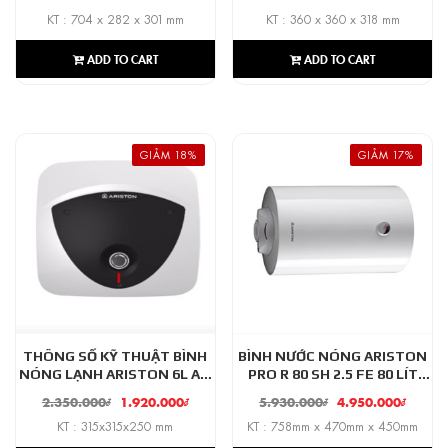
KT : 704 x 282 x 301 mm
KT : 360 x 360 x 318 mm
ADD TO CART
ADD TO CART
GIẢM 18%
GIẢM 17%
THÔNG SỐ KỸ THUẬT BÌNH
BÌNH NƯỚC NÓNG ARISTON
NÓNG LẠNH ARISTON 6L AN
PRO R 80 SH 2.5 FE 80 LÍT
LUX 6 UE 1.5 PE
NGANG
2.350.000
₫
1.920.000
₫
5.930.000
₫
4.950.000
₫
KT : 315x315x250 mm
KT : 758mm x 470mm x 450mm