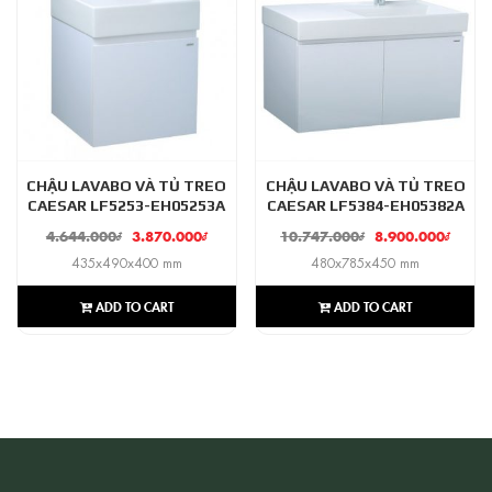
CHẬU LAVABO VÀ TỦ TREO
CHẬU LAVABO VÀ TỦ TREO
CAESAR LF5253-EH05253A
CAESAR LF5384-EH05382A
4.644.000
₫
3.870.000
₫
10.747.000
₫
8.900.000
₫
435x490x400 mm
480x785x450 mm
ADD TO CART
ADD TO CART