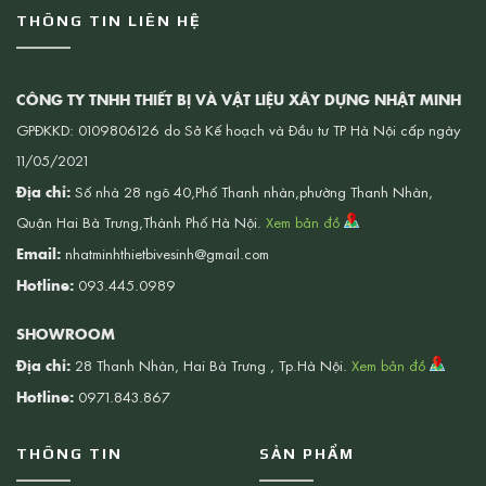
THÔNG TIN LIÊN HỆ
CÔNG TY TNHH THIẾT BỊ VÀ VẬT LIỆU XÂY DỰNG NHẬT MINH
GPĐKKD: 0109806126 do Sở Kế hoạch và Đầu tư TP Hà Nội cấp ngày
11/05/2021
Địa chỉ:
Số nhà 28 ngõ 40,Phố Thanh nhàn,phường Thanh Nhàn,
Quận Hai Bà Trưng,Thành Phố Hà Nội.
Xem bản đồ
Email:
nhatminhthietbivesinh@gmail.com
Hotline:
093.445.0989
SHOWROOM
Địa chỉ:
28 Thanh Nhàn, Hai Bà Trưng , Tp.Hà Nội.
Xem bản đồ
Hotline:
0971.843.867
THÔNG TIN
SẢN PHẨM