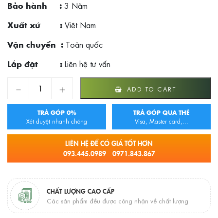
3 Năm
Bảo hành :
Việt Nam
Xuất xứ :
Toàn quốc
Vận chuyển :
Liên hệ tư vấn
Lắp đặt :
Bộ tủ chậu BROSS BR 600 quantity
ADD TO CART
TRẢ GÓP 0%
TRẢ GÓP QUA THẺ
Xét duyệt nhanh chóng
Visa, Master card,...
LIÊN HỆ ĐỂ CÓ GIÁ TỐT HƠN
093.445.0989 - 0971.843.867
CHẤT LƯỢNG CAO CẤP
Các sản phẩm đều được công nhận về chất lượng