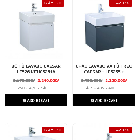
GIẢM 12%
GIẢM 15%
BỘ TỦ LAVABO CAESAR
CHẬU LAVABO VÀ TỦ TREO
LF5261/EH05261A
CAESAR – LF5255 +
EH05255ATG
3.672.000
₫
3.240.000
₫
3.905.000
₫
3.300.000
₫
790 x 490 x 640 mm
435 x 435 x 400 mm
ADD TO CART
ADD TO CART
GIẢM 17%
GIẢM 17%