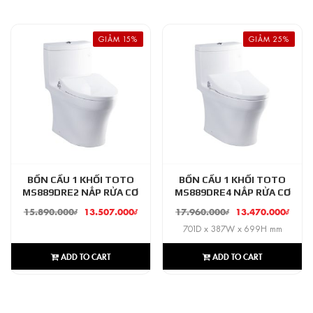
GIẢM 15%
GIẢM 25%
BỒN CẦU 1 KHỐI TOTO
BỒN CẦU 1 KHỐI TOTO
MS889DRE2 NẮP RỬA CƠ
MS889DRE4 NẮP RỬA CƠ
15.890.000
₫
13.507.000
₫
17.960.000
₫
13.470.000
₫
701D x 387W x 699H mm
ADD TO CART
ADD TO CART