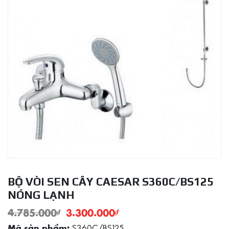
BỘ VÒI SEN CÂY CAESAR S360C/BS125
NÓNG LẠNH
4.785.000
₫
3.300.000
₫
S360C/BS125
Mã sản phẩm: