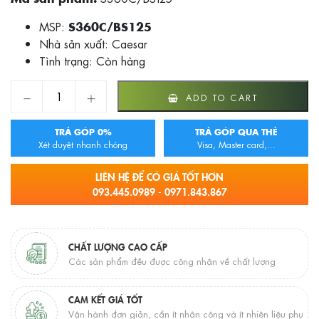
MSP:
S360C/BS125
Nhà sản xuất: Caesar
Tình trạng:
Còn hàng
BỘ VÒI SEN CÂY CAESAR S360C/BS125 NÓNG LẠNH quan
ADD TO CART
TRẢ GÓP 0%
TRẢ GÓP QUA THẺ
Xét duyệt nhanh chóng
Visa, Master card,...
LIÊN HỆ ĐỂ CÓ GIÁ TỐT HƠN
093.445.0989 - 0971.843.867
CHẤT LƯỢNG CAO CẤP
Các sản phẩm đều được công nhận về chất lượng
CAM KẾT GIÁ TỐT
Vận hành đơn giản, cần ít nhân công và ít nhiên liệu phụ