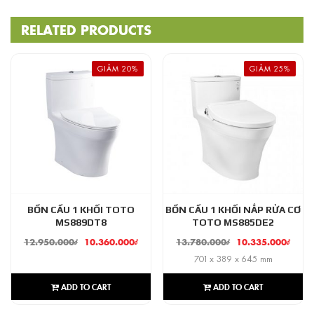
RELATED PRODUCTS
GIẢM 20%
GIẢM 25%
BỒN CẦU 1 KHỐI TOTO
BỒN CẦU 1 KHỐI NẮP RỬA CƠ
MS889DT8
TOTO MS885DE2
12.950.000
₫
10.360.000
₫
13.780.000
₫
10.335.000
₫
701 x 389 x 645 mm
ADD TO CART
ADD TO CART