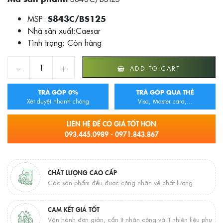
MSP:
S843C/BS125
Nhà sản xuất:Caesar
Tình trạng:
Còn hàng
BỘ VÒI SEN CÂY CAESAR S843C/BS125 NÓNG LẠNH quant
ADD TO CART
TRẢ GÓP 0%
TRẢ GÓP QUA THẺ
Xét duyệt nhanh chóng
Visa, Master card,...
LIÊN HỆ ĐỂ CÓ GIÁ TỐT HƠN
093.445.0989 - 0971.843.867
CHẤT LƯỢNG CAO CẤP
Các sản phẩm đều được công nhận về chất lượng
CAM KẾT GIÁ TỐT
Vận hành đơn giản, cần ít nhân công và ít nhiên liệu phụ