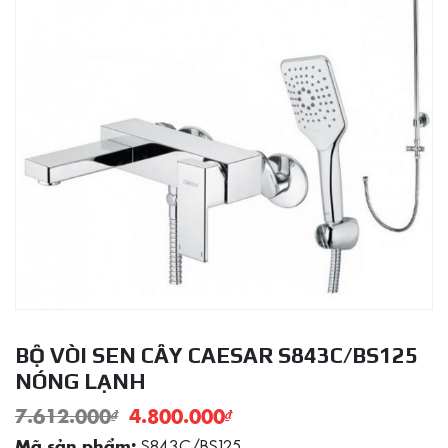
BỘ VÒI SEN CÂY CAESAR S843C/BS125
NÓNG LẠNH
7.612.000
₫
4.800.000
₫
S843C/BS125
Mã sản phẩm: