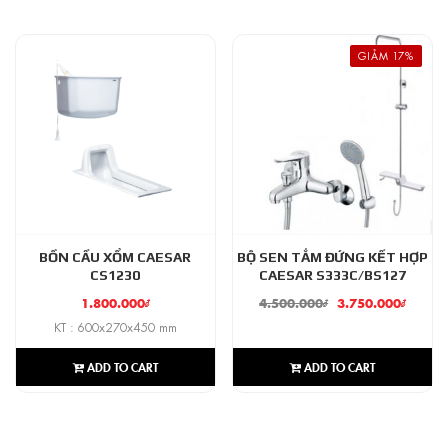
GIẢM 17%
BỒN CẦU XỔM CAESAR
BỘ SEN TẮM ĐỨNG KẾT HỢP
CS1230
CAESAR S333C/BS127
1.800.000
₫
4.500.000
₫
3.750.000
₫
KT : 600x270x450 mm
ADD TO CART
ADD TO CART