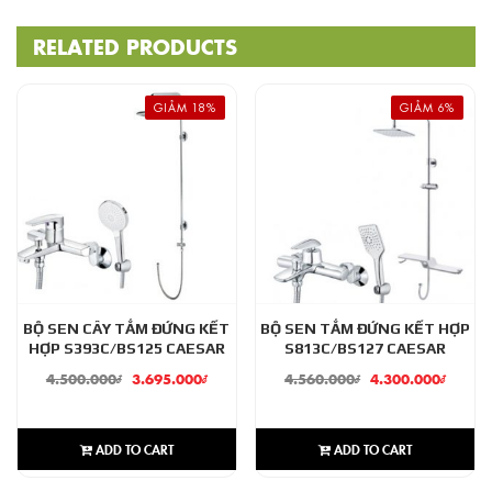
RELATED PRODUCTS
GIẢM 18%
GIẢM 6%
BỘ SEN CÂY TẮM ĐỨNG KẾT
BỘ SEN TẮM ĐỨNG KẾT HỢP
HỢP S393C/BS125 CAESAR
S813C/BS127 CAESAR
4.500.000
₫
3.695.000
₫
4.560.000
₫
4.300.000
₫
ADD TO CART
ADD TO CART