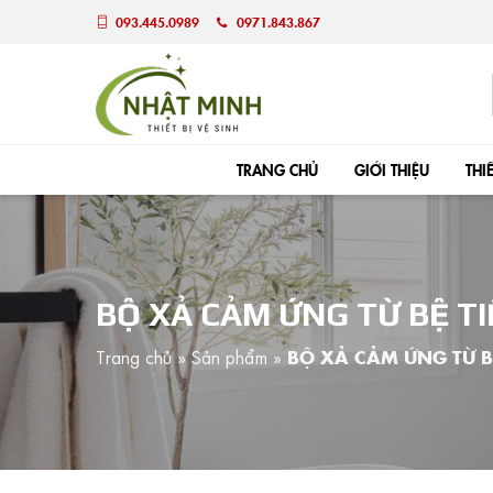
093.445.0989
0971.843.867
TRANG CHỦ
GIỚI THIỆU
THI
BỘ XẢ CẢM ỨNG TỪ BỆ TI
Trang chủ
»
Sản phẩm
»
BỘ XẢ CẢM ỨNG TỪ B