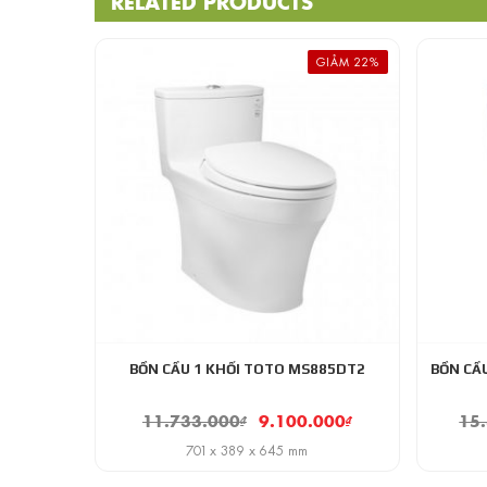
RELATED PRODUCTS
GIẢM 22%
BỒN CẦU 1 KHỐI TOTO MS885DT2
BỒN CẦ
11.733.000
₫
9.100.000
₫
15
701 x 389 x 645 mm