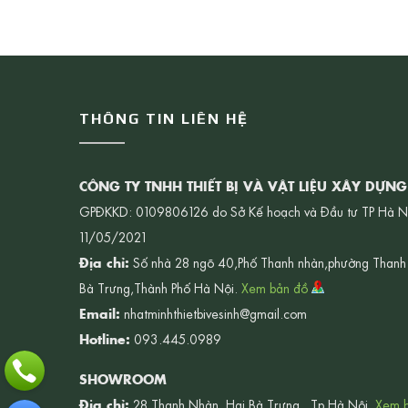
THÔNG TIN LIÊN HỆ
CÔNG TY TNHH THIẾT BỊ VÀ VẬT LIỆU XÂY DỰN
GPĐKKD: 0109806126 do Sở Kế hoạch và Đầu tư TP Hà N
11/05/2021
Địa chỉ:
Số nhà 28 ngõ 40,Phố Thanh nhàn,phường Thanh
Bà Trưng,Thành Phố Hà Nội.
Xem bản đồ
Email:
nhatminhthietbivesinh@gmail.com
Hotline:
093.445.0989
SHOWROOM
Địa chỉ:
28 Thanh Nhàn, Hai Bà Trưng , Tp.Hà Nội.
Xem 