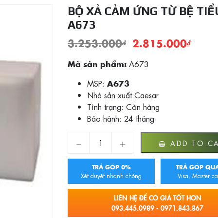
BỘ XẢ CẢM ỨNG TỪ BỆ TIỂ
A673
3.253.000
₫
2.815.000
₫
A673
Mã sản phẩm:
MSP:
A673
Nhà sản xuất:Caesar
Tình trạng:
Còn hàng
Bảo hành: 24 tháng
BỘ XẢ CẢM ỨNG TỪ BỆ TIỂU A673 quanti
ADD TO C
TRẢ GÓP 0%
TRẢ GÓP QUA
Xét duyệt nhanh chóng
Visa, Master ca
LIÊN HỆ ĐỂ CÓ GIÁ TỐT HƠN
093.445.0989 - 0971.843.867