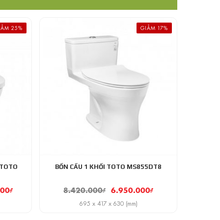
IẢM 25%
GIẢM 17%
 TOTO
BỒN CẦU 1 KHỐI TOTO MS855DT8
000
₫
8.420.000
₫
6.950.000
₫
695 x 417 x 630 (mm)