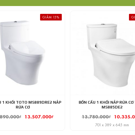
GIẢM 15%
G
U 1 KHỐI TOTO MS889DRE2 NẮP
BỒN CẦU 1 KHỐI NẮP RỬA CƠ
RỬA CƠ
MS885DE2
.890.000
₫
13.507.000
₫
13.780.000
₫
10.335.
701 x 389 x 645 mm