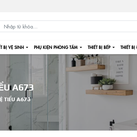
ẾT BỊ VỆ SINH
PHỤ KIỆN PHÒNG TẮM
THIẾT BỊ BẾP
THIẾT BỊ
ỂU A673
Ệ TIỂU A673