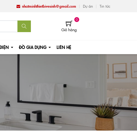
nhatminhthietbivesinh@gmail.com
Dự án
Tin tức
0
Giỏ hàng
 ĐIỆN
ĐỒ GIA DỤNG
LIÊN HỆ