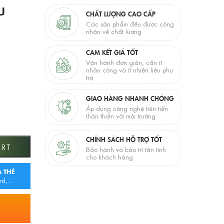
U
CHẤT LƯỢNG CAO CẤP
Các sản phẩm đều được công
nhận về chất lượng
CAM KẾT GIÁ TỐT
Vận hành đơn giản, cần ít
nhân công và ít nhiên liệu phụ
trợ
GIAO HÀNG NHANH CHÓNG
Áp dụng công nghệ tiên tiến
thân thiện với môi trường
CHÍNH SÁCH HỖ TRỢ TỐT
ty
ART
Bảo hành và bảo trì tận tình
cho khách hàng
 THẺ
rd,...