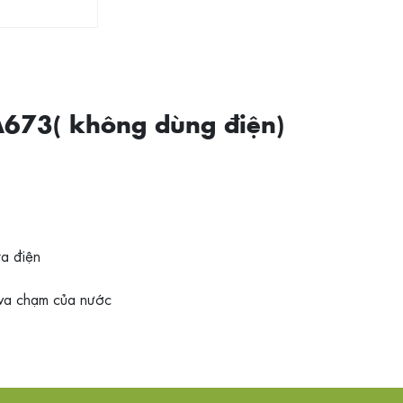
A673( không dùng điện)
a điện
 va chạm của nước