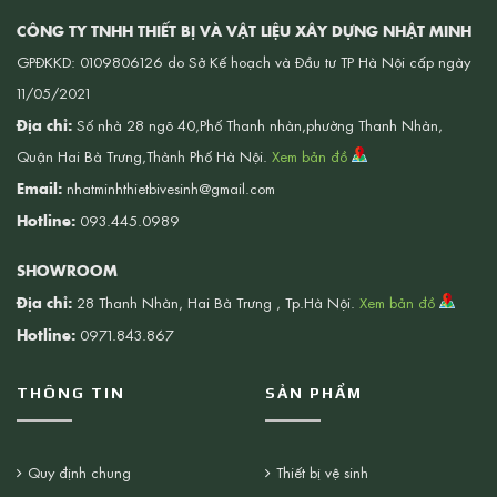
CÔNG TY TNHH THIẾT BỊ VÀ VẬT LIỆU XÂY DỰNG NHẬT MINH
GPĐKKD: 0109806126 do Sở Kế hoạch và Đầu tư TP Hà Nội cấp ngày
11/05/2021
Địa chỉ:
Số nhà 28 ngõ 40,Phố Thanh nhàn,phường Thanh Nhàn,
Quận Hai Bà Trưng,Thành Phố Hà Nội.
Xem bản đồ
Email:
nhatminhthietbivesinh@gmail.com
Hotline:
093.445.0989
SHOWROOM
Địa chỉ:
28 Thanh Nhàn, Hai Bà Trưng , Tp.Hà Nội.
Xem bản đồ
Hotline:
0971.843.867
THÔNG TIN
SẢN PHẨM
Quy định chung
Thiết bị vệ sinh