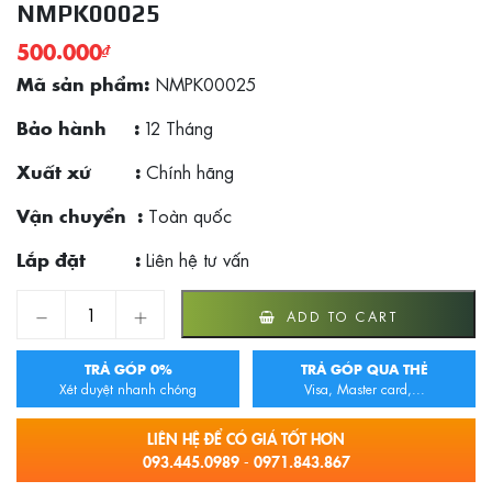
NMPK00025
500.000
₫
NMPK00025
Mã sản phẩm:
12 Tháng
Bảo hành :
Chính hãng
Xuất xứ :
Toàn quốc
Vận chuyển :
Liên hệ tư vấn
Lắp đặt :
Bơm hút nước rửa chén SUS 304 NMPK00025 quantity
ADD TO CART
TRẢ GÓP 0%
TRẢ GÓP QUA THẺ
Xét duyệt nhanh chóng
Visa, Master card,...
LIÊN HỆ ĐỂ CÓ GIÁ TỐT HƠN
093.445.0989 - 0971.843.867