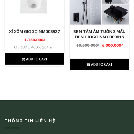
XÍ XỔM GIOGO NM008927
SEN TẮM ÂM TƯỜNG MẦU
ĐEN GIOGO NM 0089016
1.150.000
₫
10.500.000
₫
6.000.000
₫
KT : 630 x 460 x 284 mm
ADD TO CART
ADD TO CART
THÔNG TIN LIÊN HỆ