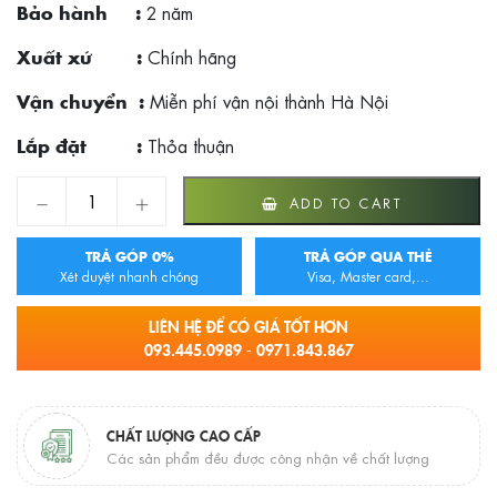
2 năm
Bảo hành :
Chính hãng
Xuất xứ :
Miễn phí vận nội thành Hà Nội
Vận chuyển :
Thỏa thuận
Lắp đặt :
Bồn cầu 1 khối TOTO MS885DT8 quantity
ADD TO CART
TRẢ GÓP 0%
TRẢ GÓP QUA THẺ
Xét duyệt nhanh chóng
Visa, Master card,...
LIÊN HỆ ĐỂ CÓ GIÁ TỐT HƠN
093.445.0989 - 0971.843.867
CHẤT LƯỢNG CAO CẤP
Các sản phẩm đều được công nhận về chất lượng