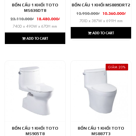
BỒN CẦU 1 KHỐI TOTO
BỒN CẦU 1 KHỐI MS889DRT2
MS636DT8
12.950.000
₫
10.360.000
₫
23.110.000
₫
18.480.000
₫
701D x 387W x 699H mm
740D x 490W x 670H mm
ADD TO CART
ADD TO CART
GIẢM 20%
BỒN CẦU 1 KHỐI TOTO
BỒN CẦU 1 KHỐI TOTO
MS905T8
MS887T3