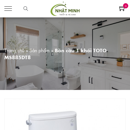
0
Trang chủ
»
Sản phẩm
»
Bồn cầu 1 khối TOTO
MS885DT8