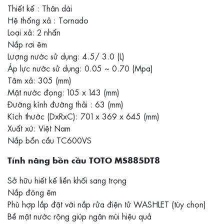
Thiết kế : Thân dài
Hệ thống xả : Tornado
Loại xả: 2 nhấn
Nắp rơi êm
Lượng nước sử dụng: 4.5/ 3.0 (L)
Áp lực nước sử dụng: 0.05 ~ 0.70 (Mpa)
Tâm xả: 305 (mm)
Mặt nước đọng: 105 x 143 (mm)
Đường kính đường thải : 63 (mm)
Kích thước (DxRxC): 701 x 369 x 645 (mm)
Xuất xứ: Việt Nam
Nắp bồn cầu TC600VS
Tính năng bồn cầu TOTO MS885DT8
Sở hữu hiết kế liền khối sang trọng
Nắp đóng êm
Phù hợp lắp đặt với nắp rửa điện tử WASHLET (tùy chọn)
Bề mặt nước rộng giúp ngăn mùi hiệu quả