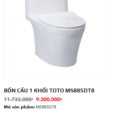
BỒN CẦU 1 KHỐI TOTO MS885DT8
11.733.000
₫
9.300.000
₫
MS885DT8
Mã sản phẩm: