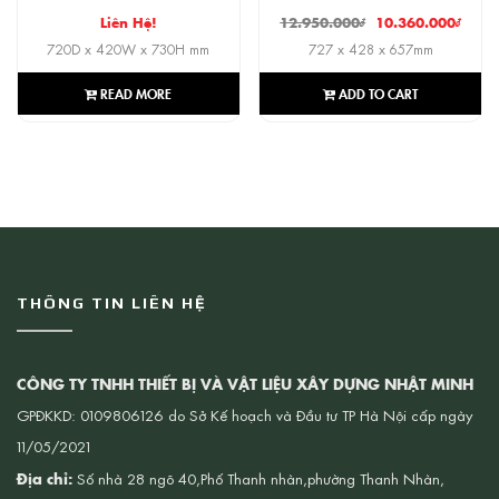
Liên Hệ!
12.950.000
₫
10.360.000
₫
720D x 420W x 730H mm
727 x 428 x 657mm
READ MORE
ADD TO CART
THÔNG TIN LIÊN HỆ
CÔNG TY TNHH THIẾT BỊ VÀ VẬT LIỆU XÂY DỰNG NHẬT MINH
GPĐKKD: 0109806126 do Sở Kế hoạch và Đầu tư TP Hà Nội cấp ngày
11/05/2021
Địa chỉ:
Số nhà 28 ngõ 40,Phố Thanh nhàn,phường Thanh Nhàn,