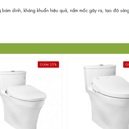
 bám dính, kháng khuẩn hiệu quả, nấm mốc gây ra, tạo độ sán
GIẢM 25%
G