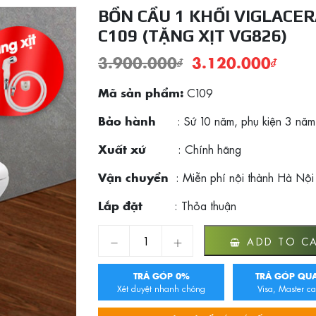
BỒN CẦU 1 KHỐI VIGLACE
C109 (TẶNG XỊT VG826)
3.900.000
₫
3.120.000
₫
C109
Mã sản phẩm:
: Sứ 10 năm, phụ kiện 3 năm
Bảo hành
: Chính hãng
Xuất xứ
: Miễn phí nội thành Hà Nội
Vận chuyển
: Thỏa thuận
Lắp đặt
Bồn cầu 1 khối Viglacera C109 (Tặng xịt VG
ADD TO C
TRẢ GÓP 0%
TRẢ GÓP QUA
Xét duyệt nhanh chóng
Visa, Master ca