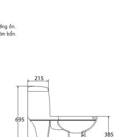
iếng ồn.
ám bẩn.