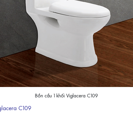
Bồn cầu 1 khối Viglacera C109
glacera C109