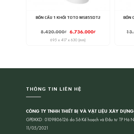
BỒN CẦU 1 KHỐI TOTO MS855DT2
BỒN 
8.420.000
₫
6.736.000
₫
13
695 x 417 x 630 (mm)
THÔNG TIN LIÊN HỆ
CÔNG TY TNHH THIẾT BỊ VÀ VẬT LIỆU XÂY DỰN
GPĐKKD: 0109806126 do Sở Kế hoạch và Đầu tư TP Hà N
11/05/2021