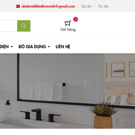
nhatminhthietbivesinh@gmail.com
Dự án
Tin tức
0
Giỏ hàng
 ĐIỆN
ĐỒ GIA DỤNG
LIÊN HỆ