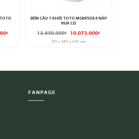
 TOTO
BỒN CẦU 1 KHỐI TOTO MS885DE4 NẮP
RỬA CƠ
000
₫
13.430.000
₫
10.073.000
₫
701 x 389 x 645 mm
FANPAGE