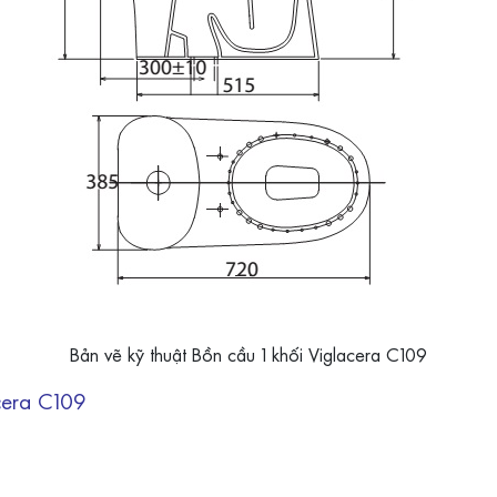
Bản vẽ kỹ thuật Bồn cầu 1 khối Viglacera C109
cera C109