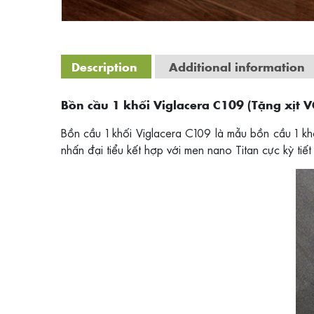
Description
Additional information
Bồn cầu 1 khối Viglacera C109 (Tặng xịt 
Bồn cầu 1 khối Viglacera C109 là mẫu bồn cầu 1 kh
nhấn đại tiểu kết hợp với men nano Titan cực kỳ ti