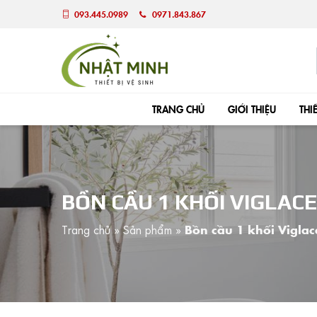
093.445.0989
0971.843.867
TRANG CHỦ
GIỚI THIỆU
THI
BỒN CẦU 1 KHỐI VIGLACE
Trang chủ
»
Sản phẩm
»
Bồn cầu 1 khối Vigla