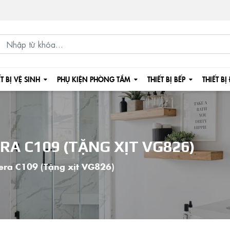
ẾT BỊ VỆ SINH
PHỤ KIỆN PHÒNG TẮM
THIẾT BỊ BẾP
THIẾT BỊ
RA C109 (TẶNG XỊT VG826)
cera C109 (Tặng xịt VG826)