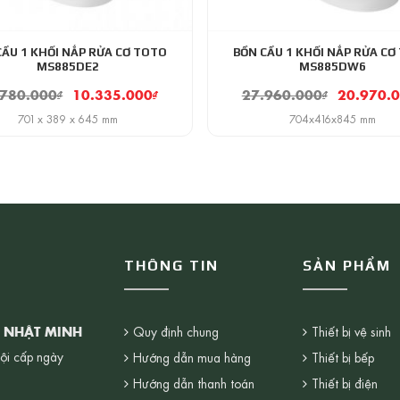
CẦU 1 KHỐI NẮP RỬA CƠ TOTO
BỒN CẦU 1 KHỐI NẮP RỬA CƠ
MS885DE2
MS885DW6
.780.000
₫
10.335.000
₫
27.960.000
₫
20.970.
701 x 389 x 645 mm
704x416x845 mm
THÔNG TIN
SẢN PHẨM
G NHẬT MINH
Quy định chung
Thiết bị vệ sinh
ội cấp ngày
Hướng dẫn mua hàng
Thiết bị bếp
Hướng dẫn thanh toán
Thiết bị điện