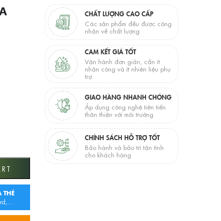
RA
CHẤT LƯỢNG CAO CẤP
Các sản phẩm đều được công
nhận về chất lượng
CAM KẾT GIÁ TỐT
Vận hành đơn giản, cần ít
nhân công và ít nhiên liệu phụ
trợ
GIAO HÀNG NHANH CHÓNG
Áp dụng công nghệ tiên tiến
thân thiện với môi trường
CHÍNH SÁCH HỖ TRỢ TỐT
Bảo hành và bảo trì tận tình
cho khách hàng
826) quantity
ART
 THẺ
rd,...