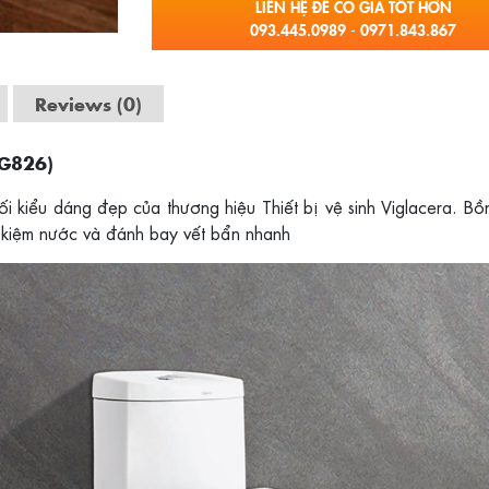
LIÊN HỆ ĐỂ CÓ GIÁ TỐT HƠN
093.445.0989 - 0971.843.867
Reviews (0)
VG826)
ối kiểu dáng đẹp của thương hiệu Thiết bị vệ sinh Viglacera. Bồ
ết kiệm nước và đánh bay vết bẩn nhanh