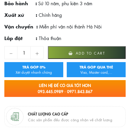
Sứ 10 năm, phụ kiện 3 năm
Bảo hành :
Chính hãng
Xuất xứ :
Miễn phí vận nội thành Hà Nội
Vận chuyển :
Thỏa thuận
Lắp đặt :
Bồn cầu 2 khối TOTO CS300DRT3 quantity
ADD TO CART
TRẢ GÓP 0%
TRẢ GÓP QUA THẺ
Xét duyệt nhanh chóng
Visa, Master card,...
LIÊN HỆ ĐỂ CÓ GIÁ TỐT HƠN
093.445.0989 - 0971.843.867
CHẤT LƯỢNG CAO CẤP
Các sản phẩm đều được công nhận về chất lượng