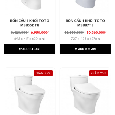
BỒN CẦU 1 KHỐI TOTO
BỒN CẦU 1 KHỐI TOTO
MS855DT8
MS887T3
8.420.000
₫
6.950.000
₫
12.950.000
₫
10.360.000
₫
695 x 417 x 630 (mm)
727 x 428 x 657mm
ADD TO CART
ADD TO CART
GIẢM 25%
GIẢM 25%