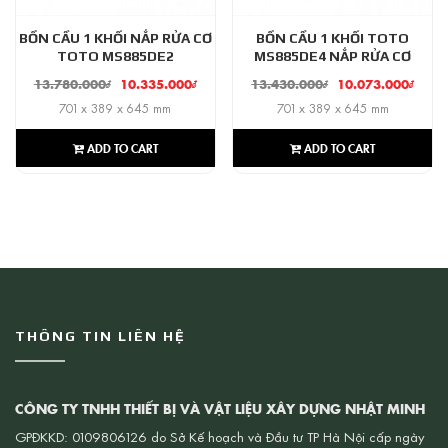
BỒN CẦU 1 KHỐI NẮP RỬA CƠ
BỒN CẦU 1 KHỐI TOTO
TOTO MS885DE2
MS885DE4 NẮP RỬA CƠ
13.780.000
₫
10.335.000
₫
13.430.000
₫
10.073.000
₫
701 x 389 x 645 mm
701 x 389 x 645 mm
ADD TO CART
ADD TO CART
THÔNG TIN LIÊN HỆ
CÔNG TY TNHH THIẾT BỊ VÀ VẬT LIỆU XÂY DỰNG NHẬT MINH
GPĐKKD: 0109806126 do Sở Kế hoạch và Đầu tư TP Hà Nội cấp ngày