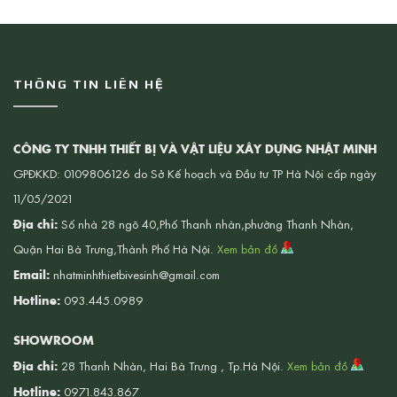
THÔNG TIN LIÊN HỆ
CÔNG TY TNHH THIẾT BỊ VÀ VẬT LIỆU XÂY DỰNG NHẬT MINH
GPĐKKD: 0109806126 do Sở Kế hoạch và Đầu tư TP Hà Nội cấp ngày
11/05/2021
Địa chỉ:
Số nhà 28 ngõ 40,Phố Thanh nhàn,phường Thanh Nhàn,
Quận Hai Bà Trưng,Thành Phố Hà Nội.
Xem bản đồ
Email:
nhatminhthietbivesinh@gmail.com
Hotline:
093.445.0989
SHOWROOM
Địa chỉ:
28 Thanh Nhàn, Hai Bà Trưng , Tp.Hà Nội.
Xem bản đồ
Hotline:
0971.843.867