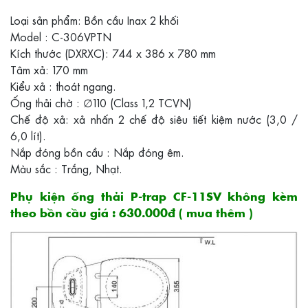
Loại sản phẩm: Bồn cầu Inax 2 khối
Model : C-306VPTN
Kích thước (DXRXC): 744 x 386 x 780 mm
Tâm xả: 170 mm
Kiểu xả : thoát ngang.
Ống thải chờ : ∅110 (Class 1,2 TCVN)
Chế độ xả: xả nhấn 2 chế độ siêu tiết kiệm nước (3,0 /
6,0 lít).
Nắp đóng bồn cầu : Nắp đóng êm.
Màu sắc : Trắng, Nhạt.
Phụ kiện ống thải P-trap CF-11SV không kèm
theo bồn cầu giá : 630.000đ ( mua thêm )