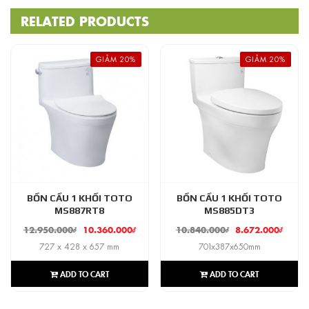
RELATED PRODUCTS
GIẢM 20%
GIẢM 20%
BỒN CẦU 1 KHỐI TOTO
BỒN CẦU 1 KHỐI TOTO
MS887RT8
MS885DT3
12.950.000
₫
10.360.000
₫
10.840.000
₫
8.672.000
₫
727 x 428 x 657 mm
701x387x650mm
ADD TO CART
ADD TO CART