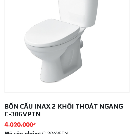
BỒN CẦU INAX 2 KHỐI THOÁT NGANG
C-306VPTN
4.020.000
₫
C-306VPTN
Mã sản phẩm: