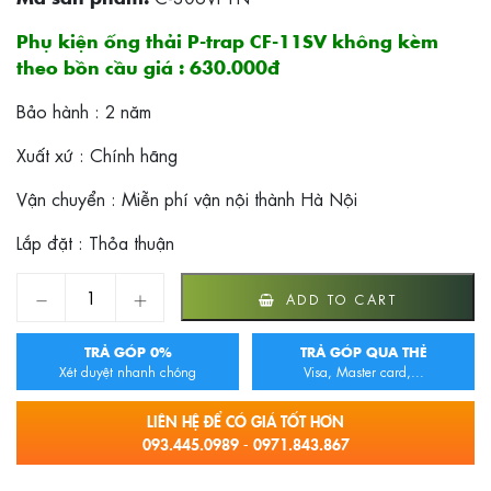
Phụ kiện ống thải P-trap CF-11SV không kèm
theo bồn cầu giá : 630.000đ
Bảo hành : 2 năm
Xuất xứ : Chính hãng
Vận chuyển : Miễn phí vận nội thành Hà Nội
Lắp đặt : Thỏa thuận
Bồn cầu Inax 2 khối thoát ngang C-306VPTN quantity
ADD TO CART
TRẢ GÓP 0%
TRẢ GÓP QUA THẺ
Xét duyệt nhanh chóng
Visa, Master card,...
LIÊN HỆ ĐỂ CÓ GIÁ TỐT HƠN
093.445.0989 - 0971.843.867