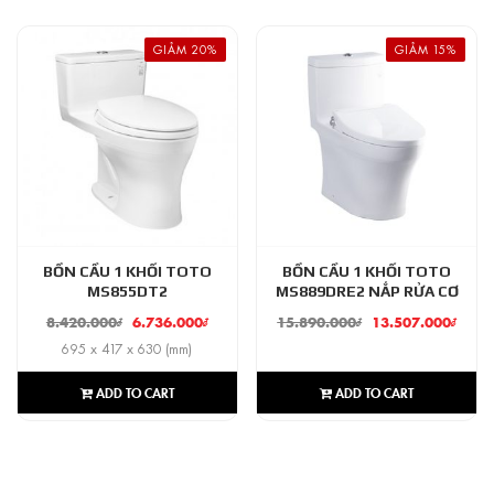
GIẢM 20%
GIẢM 15%
BỒN CẦU 1 KHỐI TOTO
BỒN CẦU 1 KHỐI TOTO
MS855DT2
MS889DRE2 NẮP RỬA CƠ
8.420.000
₫
6.736.000
₫
15.890.000
₫
13.507.000
₫
695 x 417 x 630 (mm)
ADD TO CART
ADD TO CART