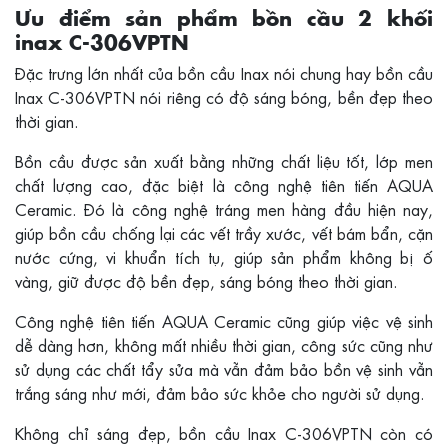
Ưu điểm sản phẩm bồn cầu 2 khối
inax C-306VPTN
Đặc trưng lớn nhất của bồn cầu Inax nói chung hay bồn cầu
Inax C-306VPTN nói riêng có độ sáng bóng, bền đẹp theo
thời gian.
Bồn cầu được sản xuất bằng những chất liệu tốt, lớp men
chất lượng cao, đặc biệt là công nghệ tiên tiến AQUA
Ceramic. Đó là công nghệ tráng men hàng đầu hiện nay,
giúp bồn cầu chống lại các vết trầy xước, vết bám bẩn, cặn
nước cứng, vi khuẩn tích tụ, giúp sản phẩm không bị ố
vàng, giữ được độ bền đẹp, sáng bóng theo thời gian.
Công nghệ tiên tiến AQUA Ceramic cũng giúp việc vệ sinh
dễ dàng hơn, không mất nhiều thời gian, công sức cũng như
sử dụng các chất tẩy sửa mà vẫn đảm bảo bồn vệ sinh vẫn
trắng sáng như mới, đảm bảo sức khỏe cho người sử dụng.
Không chỉ sáng đẹp, bồn cầu Inax C-306VPTN còn có