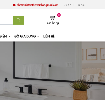
nhatminhthietbivesinh@gmail.com
Dự án
Tin tức
0
Giỏ hàng
 ĐIỆN
ĐỒ GIA DỤNG
LIÊN HỆ