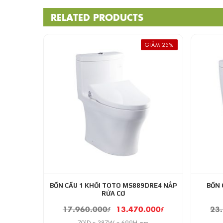
RELATED PRODUCTS
GIẢM 25%
BỒN CẦU 1 KHỐI TOTO MS889DRE4 NẮP
BỒN 
RỬA CƠ
17.960.000
₫
13.470.000
₫
23
701D x 387W x 699H mm