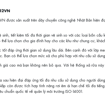
S32VN
ợc sản xuất trên dây chuyền công nghệ Nhật Bản hiện đại vớ
ệ sinh, tiết kiệm tối đa thời gian vệ sinh so với các loại bồn c
ó thể lựa chọn cho gia đình hay cho các khu như chung cư, khác
ực tốt đáp ứng thời gian sử dụng lâu dài. Bên cạnh đó với lớp 
ước. Bạn có thể lựa chọn mức xả cho phù hợp với nhu cầu sử dụng
 giá cao mà bạn không nên bỏ qua. Với hệ thống xả rửa này 
ửa sau hiện đại đáp ứng tối đa nhu cầu sử dụng cho người dùn
ắp còn được tích hợp tính năng rơi êm ái hạn chế tối đa tiến
êu chuẩn quốc tế về quản lý môi trường ISO-14001.