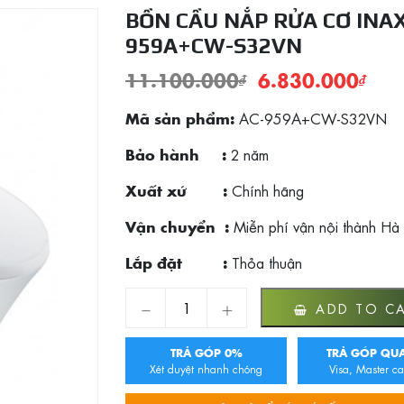
BỒN CẦU NẮP RỬA CƠ INAX
959A+CW-S32VN
11.100.000
₫
6.830.000
₫
AC-959A+CW-S32VN
Mã sản phẩm:
2 năm
Bảo hành :
Chính hãng
Xuất xứ :
Miễn phí vận nội thành Hà
Vận chuyển :
Thỏa thuận
Lắp đặt :
Bồn cầu nắp rửa cơ Inax AC-959A+CW-S32
ADD TO C
TRẢ GÓP 0%
TRẢ GÓP QUA
Xét duyệt nhanh chóng
Visa, Master ca