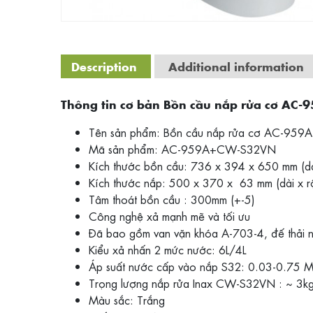
Description
Additional information
Thông tin cơ bản Bồn cầu nắp rửa cơ A
Tên sản phẩm: Bồn cầu nắp rửa cơ AC-9
Mã sản phẩm: AC-959A+CW-S32VN
Kích thước bồn cầu: 736 x 394 x 650 mm (dà
Kích thước nắp: 500 x 370 x 63 mm (dài x r
Tâm thoát bồn cầu : 300mm (+-5)
Công nghệ xả mạnh mẽ và tối ưu
Đã bao gồm van vặn khóa A-703-4, đế thải 
Kiểu xả nhấn 2 mức nước: 6L/4L
Áp suất nước cấp vào nắp S32: 0.03-0.75 M
Trọng lượng nắp rửa Inax CW-S32VN : ~ 3k
Màu sắc: Trắng