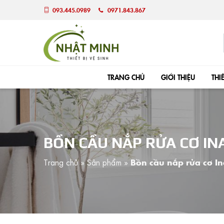
093.445.0989
0971.843.867
TRANG CHỦ
GIỚI THIỆU
THI
BỒN CẦU NẮP RỬA CƠ IN
Trang chủ
»
Sản phẩm
»
Bồn cầu nắp rửa cơ 