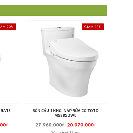
IẢM 20%
GIẢM 25%
3RAT3
BỒN CẦU 1 KHỐI NẮP RỬA CƠ TOTO
MS885DW6
000
₫
27.960.000
₫
20.970.000
₫
704x416x845 mm