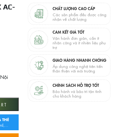
 AC-
CHẤT LƯỢNG CAO CẤP
Các sản phẩm đều được công
nhận về chất lượng
CAM KẾT GIÁ TỐT
Vận hành đơn giản, cần ít
nhân công và ít nhiên liệu phụ
trợ
GIAO HÀNG NHANH CHÓNG
Áp dụng công nghệ tiên tiến
thân thiện với môi trường
 Nội
CHÍNH SÁCH HỖ TRỢ TỐT
Bảo hành và bảo trì tận tình
cho khách hàng
VN quantity
ART
 THẺ
rd,...