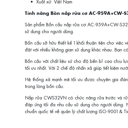
Xuất xứ: Việt Nam​
Tính năng Bồn nắp rửa cơ AC-959A+CW-
Sản phẩm Bồn cầu nắp rửa cơ AC-959A+CW-S32VN đư
sử dụng cho người dùng.
Bồn cầu sở hữu thiết kế 1 khối thuận tiện cho việc v
đặt với nhiều không gian sử dụng khác nhau. Bạn c
Bồn cầu với chất liệu sứ cho độ bền bỉ cao chịu l
tối ưu nhất. Với 2 chế độ nhấn xả giúp tiết kiệm n
Hệ thống xả mạnh mẽ tối ưu được chuyên gia đánh
trong lòng bồn cầu.
Nắp rửa CWS32VN có chức năng rửa trước và r
đáp ứng tối đa nhu cầu sử dụng cho người dùng. N
chuẩn quốc tế về quản lý chất lượng ISO-9001 & Ti