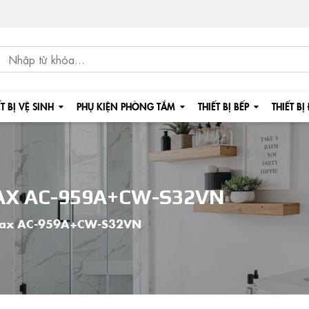
ẾT BỊ VỆ SINH
PHỤ KIỆN PHÒNG TẮM
THIẾT BỊ BẾP
THIẾT BỊ
AX AC-959A+CW-S32VN
Inax AC-959A+CW-S32VN