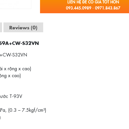
LIÊN HỆ ĐỂ CÓ GIÁ TỐT HƠN
093.445.0989 - 0971.843.867
Reviews (0)
C-959A+CW-S32VN
59A+CW-S32VN
i x rộng x cao)
ộng x cao)
nước T-93V
Pa, (0.3 – 7.5kgf/cm²)
g