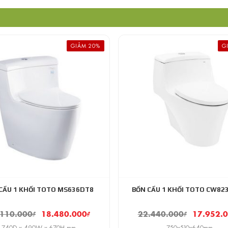
GIẢM 20%
G
CẦU 1 KHỐI TOTO MS636DT8
BỒN CẦU 1 KHỐI TOTO CW82
.110.000
₫
18.480.000
₫
22.440.000
₫
17.952.
740D x 490W x 670H mm
750x510x640mm