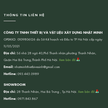
THÔNG TIN LIÊN HỆ
CÔNG TY TNHH THIẾT BỊ VÀ VẬT LIỆU XÂY DỰNG NHẬT MINH
GPĐKKD: 0109806126 do Sở Kế hoạch và Đầu tư TP Hà Nội cấp ngày
11/05/2021
Địa chỉ:
Số nhà 28 ngõ 40,Phố Thanh nhàn,phường Thanh Nhàn,
Quận Hai Bà Trưng,Thành Phố Hà Nội.
Xem bản đồ
Email:
nhatminhthietbivesinh@gmail.com
Hotline:
093.445.0989
SHOWROOM
Địa chỉ:
28 Thanh Nhàn, Hai Bà Trưng , Tp.Hà Nội.
Xem bản đồ
Hotline:
0971.843.867