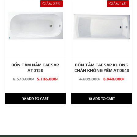
GIẢM 22%
GIẢM 14%
BỒN TẮM NẰM CAESAR
BỒN TẮM CAESAR KHÔNG
AT0150
CHÂN KHÔNG YẾM AT0640
6.573.000
₫
5.136.000
₫
4.602.000
₫
3.940.000
₫
ADD TO CART
ADD TO CART