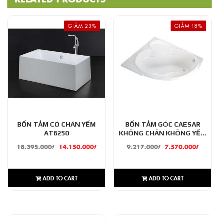
GIẢM 23%
GIẢM 18%
BỒN TẮM CÓ CHÂN YẾM
BỒN TẮM GÓC CAESAR
AT6250
KHÔNG CHÂN KHÔNG YẾM
AT5150A
18.395.000
₫
14.150.000
₫
9.217.000
₫
7.570.000
₫
ADD TO CART
ADD TO CART