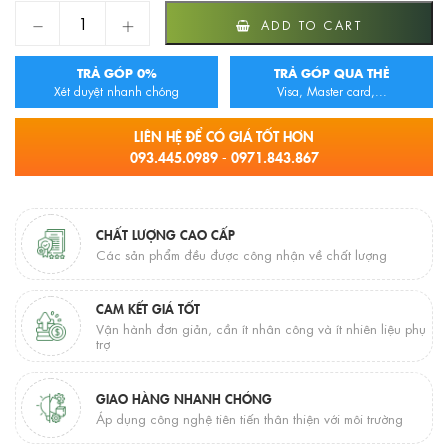
Bồn EU-65180 quantity
ADD TO CART
TRẢ GÓP 0%
TRẢ GÓP QUA THẺ
Xét duyệt nhanh chóng
Visa, Master card,...
LIÊN HỆ ĐỂ CÓ GIÁ TỐT HƠN
093.445.0989 - 0971.843.867
CHẤT LƯỢNG CAO CẤP
Các sản phẩm đều được công nhận về chất lượng
CAM KẾT GIÁ TỐT
Vận hành đơn giản, cần ít nhân công và ít nhiên liệu phụ
trợ
GIAO HÀNG NHANH CHÓNG
Áp dụng công nghệ tiên tiến thân thiện với môi trường