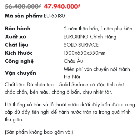
56.400.000
₫
47.940.000
₫
EU-65180
Mã sản phẩm:
5 năm thân bồn, 1 năm phụ kiện.
Bảo hành
EUROKING Chính Hãng
Xuất xứ
SOLID SURFACE
Chất liệu
1500x650x550mm
Kích thước
Châu Âu
Công nghệ
Miễn phí vận chuyển nội thành
Vận chuyển
Hà Nội
Chất liệu: Đá nhân tạo – Solid Surface có đặc tính như:
chắc chắn, bền màu, chống ố bẩn, chịu nhiệt tốt.
Hệ thống xả tràn và lỗ thoát nước dưới đáy bồn được cung
cấp đủ đầy tiện nghi để tránh nước tràn ra trong quá trình
thư giãn.
(Sản phẩm không bao gồm vòi)