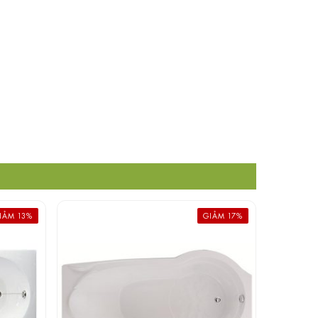
IẢM 13%
GIẢM 17%