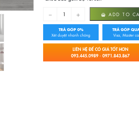
BỒN IRENE EU-6036 quantity
ADD TO C
TRẢ GÓP 0%
TRẢ GÓP QUA
Xét duyệt nhanh chóng
Visa, Master ca
LIÊN HỆ ĐỂ CÓ GIÁ TỐT HƠN
093.445.0989 - 0971.843.867