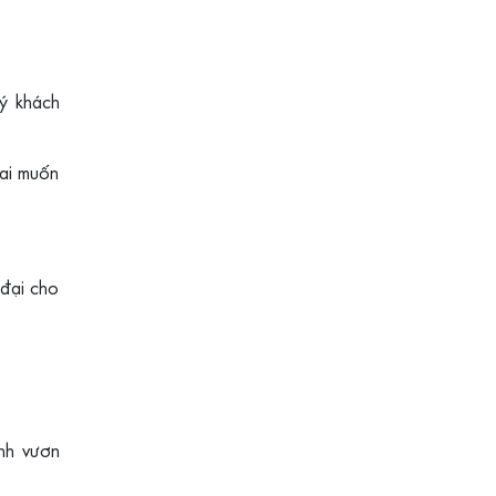
ý khách
 ai muốn
 đại cho
ình vươn