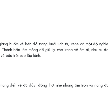
ăng buồm về bến đỗ trong buổi tịch tà, Irene có một độ nghi
. Thành bồn tắm mỏng để giữ lại cho Irene vẻ êm ái, như sự đ
ề bầu trời sao lấp lánh.
 mang đến vẻ đủ đầy, đồng thời nhẹ nhàng ôm trọn và nâng đ