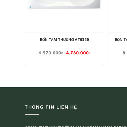
BỒN TẤM THƯỜNG AT0350
BỒN T
6.573.000
₫
4.730.000
₫
8
THÔNG TIN LIÊN HỆ