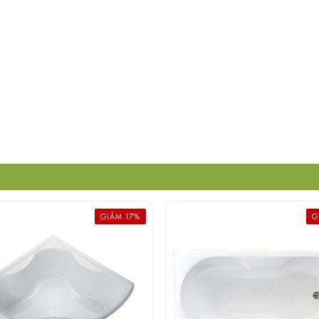
GIẢM 17%
G