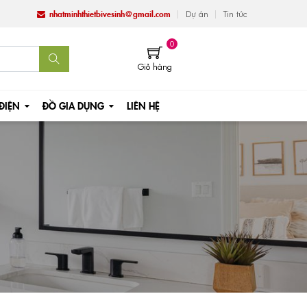
nhatminhthietbivesinh@gmail.com
Dự án
Tin tức
0
Giỏ hàng
 ĐIỆN
ĐỒ GIA DỤNG
LIÊN HỆ