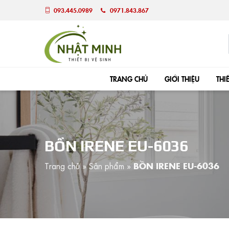
093.445.0989
0971.843.867
TRANG CHỦ
GIỚI THIỆU
THI
BỒN IRENE EU-6036
Trang chủ
»
Sản phẩm
»
BỒN IRENE EU-6036