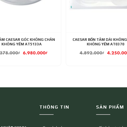
ẮM CAESAR GÓC KHÔNG CHÂN
CAESAR BỒN TẮM DÀI KHÔN
KHÔNG YẾM AT5133A
KHÔNG YẾM AT0370
.378.000
₫
6.980.000
₫
4.892.000
₫
4.250.0
THÔNG TIN
SẢN PHẨM