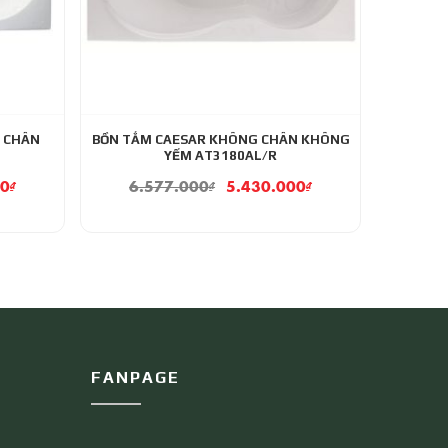
G CHÂN
BỒN TẮM CAESAR KHÔNG CHÂN KHÔNG
YẾM AT3180AL/R
00
₫
6.577.000
₫
5.430.000
₫
FANPAGE