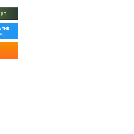
ART
 THẺ
rd,...