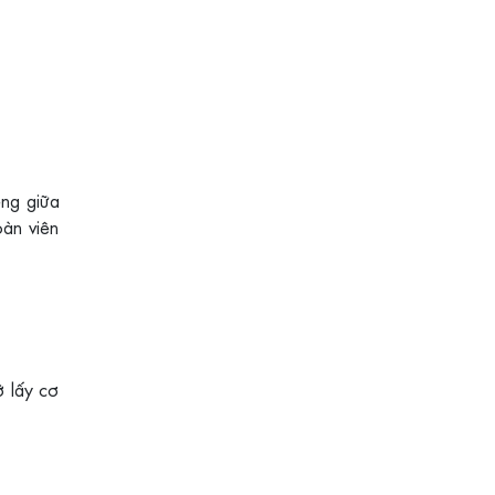
êng giữa
oàn viên
ỡ lấy cơ