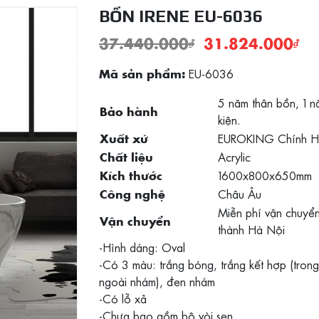
BỒN IRENE EU-6036
37.440.000
₫
31.824.000
₫
EU-6036
Mã sản phẩm:
5 năm thân bồn, 1 
Bảo hành
kiện.
EUROKING Chính H
Xuất xứ
Acrylic
Chất liệu
1600x800x650mm
Kích thước
Châu Âu
Công nghệ
Miễn phí vận chuyển
Vận chuyển
thành Hà Nội
-Hình dáng: Oval
-Có 3 màu: trắng bóng, trắng kết hợp (tron
ngoài nhám), đen nhám
-Có lỗ xả
-Chưa bao gồm bộ vòi sen