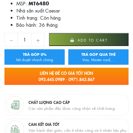
MSP:
MT6480
Nhà sản xuất:Caesar
Tình trạng:
Còn hàng
Bảo hành: 36 tháng
BỒN TẮM MASAGE CAESAR MT6480 quantity
ADD TO CART
TRẢ GÓP 0%
TRẢ GÓP QUA THẺ
Xét duyệt nhanh chóng
Visa, Master card,...
LIÊN HỆ ĐỂ CÓ GIÁ TỐT HƠN
093.445.0989 - 0971.843.867
CHẤT LƯỢNG CAO CẤP
Các sản phẩm đều được công nhận về chất lượng
CAM KẾT GIÁ TỐT
Vận hành đơn giản, cần ít nhân công và ít nhiên liệu phụ