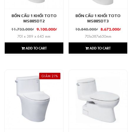
BỒN CẦU 1 KHỐI TOTO
BỒN CẦU 1 KHỐI TOTO
MS885DT2
MS885DT3
11.733.000
₫
9.100.000
₫
10.840.000
₫
8.672.000
₫
701 x 389 x 645 mm
701x387x650mm
ADD TO CART
ADD TO CART
GIẢM 21%