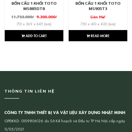
BỒN CẦU 1 KHỐI TOTO
BỒN CẦU 1 KHỐI TOTO
MS885DT8
MS905T3
11.733.000
₫
9.300.000
₫
Liên Hệ!
701 x 369 x 645 (mm)
730 x 410 x 420 (mm)
ADD TO CART
READ MORE
THÔNG TIN LIÊN HỆ
CÔNG TY TNHH THIẾT BỊ VÀ VẬT LIỆU XÂY DỰNG NHẬT MINH
GPĐKKD: 0109806126 do Sở Kế hoạch và Đầu tư TP Hà Nội cấp ngày
11/05/2021