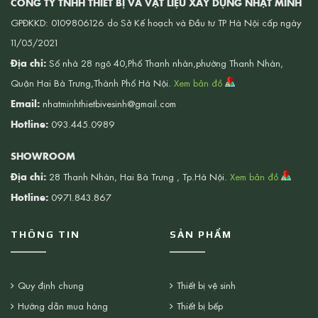
CÔNG TY TNHH THIẾT BỊ VÀ VẬT LIỆU XÂY DỰNG NHẬT MINH
GPĐKKD: 0109806126 do Sở Kế hoạch và Đầu tư TP Hà Nội cấp ngày
11/05/2021
Địa chỉ:
Số nhà 28 ngõ 40,Phố Thanh nhàn,phường Thanh Nhàn,
Quận Hai Bà Trưng,Thành Phố Hà Nội.
Xem bản đồ
Email:
nhatminhthietbivesinh@gmail.com
Hotline:
093.445.0989
SHOWROOM
Địa chỉ:
28 Thanh Nhàn, Hai Bà Trưng , Tp.Hà Nội.
Xem bản đồ
Hotline:
0971.843.867
THÔNG TIN
SẢN PHẨM
Quy định chung
Thiết bị vệ sinh
Hướng dẫn mua hàng
Thiết bị bếp