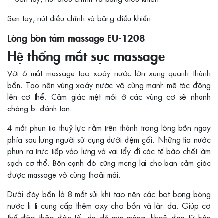
Sen tay, nút điều chỉnh và bảng điều khiển
Lòng bồn tắm massage EU-1208
Hệ thống mắt sục massage
Với 6 mắt massage tạo xoáy nước lớn xung quanh thành
bồn. Tạo nên vùng xoáy nước vô cùng mạnh mẽ tác động
lên cơ thể. Cảm giác mệt mỏi ở các vùng cơ sẽ nhanh
chóng bị đánh tan.
4 mắt phun tia thuỷ lực nằm trên thành trong lòng bồn ngay
phía sau lưng người sử dụng dưới đệm gối. Những tia nước
phun ra trực tiếp vào lưng và vai tẩy đi các tế bào chết làm
sạch cơ thể. Bên cạnh đó cũng mang lại cho bạn cảm giác
được massage vô cùng thoải mái.
Dưới đáy bồn là 8 mắt sủi khí tạo nên các bọt bong bóng
nước li ti cung cấp thêm oxy cho bồn và làn da. Giúp cơ
thể đào thảo độc tố, da dẻ mịn màng, khoẻ đẹp từ bên