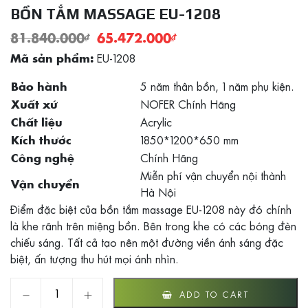
BỒN TẮM MASSAGE EU-1208
81.840.000
₫
65.472.000
₫
EU-1208
Mã sản phẩm:
5 năm thân bồn, 1 năm phụ kiện.
Bảo hành
NOFER Chính Hãng
Xuất xứ
Acrylic
Chất liệu
1850*1200*650 mm
Kích thước
Chính Hãng
Công nghệ
Miễn phí vận chuyển nội thành
Vận chuyển
Hà Nội
Điểm đặc biệt của bồn tắm massage EU-1208 này đó chính
là khe rãnh trên miệng bồn. Bên trong khe có các bóng đèn
chiếu sáng. Tất cả tạo nên một đường viền ánh sáng đặc
biệt, ấn tượng thu hút mọi ánh nhìn.
BỒN TẮM MASSAGE EU-1208 quantity
ADD TO CART