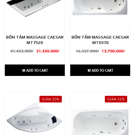
BỒN TẮM MASSAGE CAESAR
BỒN TẮM MASSAGE CAESAR
MT7520
MT0370
41.453.000
₫
31.550.000
₫
16.327.000
₫
12.700.000
₫
ADD TO CART
ADD TO CART
GIẢM 20%
GIẢM 22%