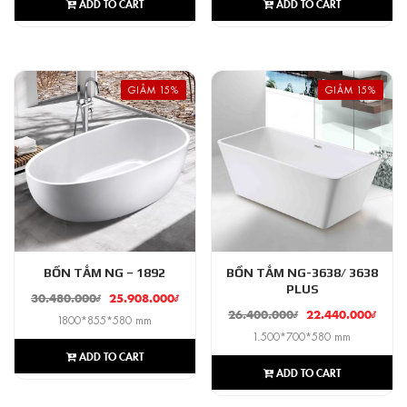
ADD TO CART
ADD TO CART
GIẢM 15%
GIẢM 15%
BỒN TẮM NG – 1892
BỒN TẮM NG-3638/ 3638
PLUS
30.480.000
₫
25.908.000
₫
26.400.000
₫
22.440.000
₫
1800*855*580 mm
1.500*700*580 mm
ADD TO CART
ADD TO CART