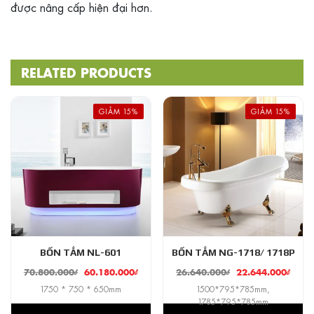
được nâng cấp hiện đại hơn.
RELATED PRODUCTS
GIẢM 15%
GIẢM 15%
BỒN TẮM NL-601
BỒN TẮM NG-1718/ 1718P
70.800.000
₫
60.180.000
₫
26.640.000
₫
22.644.000
₫
1750 * 750 * 650mm
1500*795*785mm,
1785*795*785mm