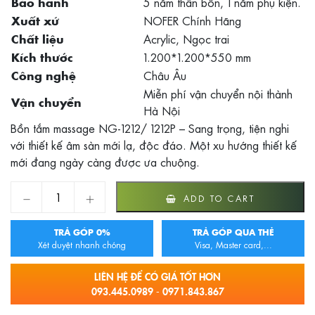
5 năm thân bồn, 1 năm phụ kiện.
Bảo hành
NOFER Chính Hãng
Xuất xứ
Acrylic, Ngọc trai
Chất liệu
1.200*1.200*550 mm
Kích thước
Châu Âu
Công nghệ
Miễn phí vận chuyển nội thành
Vận chuyển
Hà Nội
Bồn tắm massage NG-1212/ 1212P – Sang trọng, tiện nghi
với thiết kế âm sàn mới lạ, độc đáo. Một xu hướng thiết kế
mới đang ngày càng được ưa chuộng.
BỒN TẮM MASSAGE NG-1212/ 1212P quantity
ADD TO CART
TRẢ GÓP 0%
TRẢ GÓP QUA THẺ
Xét duyệt nhanh chóng
Visa, Master card,...
LIÊN HỆ ĐỂ CÓ GIÁ TỐT HƠN
093.445.0989 - 0971.843.867