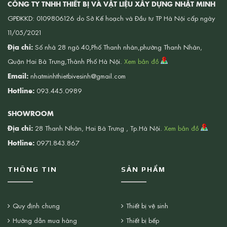
CÔNG TY TNHH THIẾT BỊ VÀ VẬT LIỆU XÂY DỰNG NHẬT MINH
GPĐKKD: 0109806126 do Sở Kế hoạch và Đầu tư TP Hà Nội cấp ngày
11/05/2021
Địa chỉ:
Số nhà 28 ngõ 40,Phố Thanh nhàn,phường Thanh Nhàn,
Quận Hai Bà Trưng,Thành Phố Hà Nội.
Xem bản đồ
Email:
nhatminhthietbivesinh@gmail.com
Hotline:
093.445.0989
SHOWROOM
Địa chỉ:
28 Thanh Nhàn, Hai Bà Trưng , Tp.Hà Nội.
Xem bản đồ
Hotline:
0971.843.867
THÔNG TIN
SẢN PHẨM
Quy định chung
Thiết bị vệ sinh
Hướng dẫn mua hàng
Thiết bị bếp