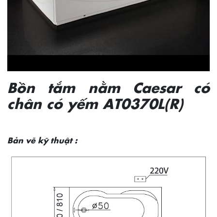
Bồn tắm nằm Caesar có
chân có yếm AT0370L(R)
Bản vẽ kỹ thuật :