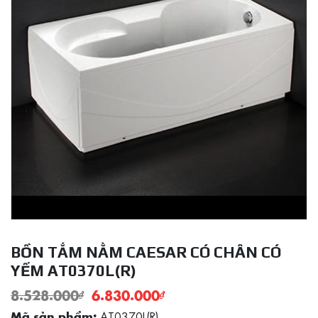
BỒN TẮM NẰM CAESAR CÓ CHÂN CÓ
YẾM AT0370L(R)
8.528.000
₫
6.830.000
₫
AT0370L(R)
Mã sản phẩm: