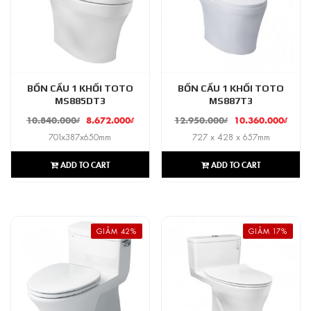
BỒN CẦU 1 KHỐI TOTO
BỒN CẦU 1 KHỐI TOTO
MS885DT3
MS887T3
10.840.000
₫
8.672.000
₫
12.950.000
₫
10.360.000
₫
701x387x650mm
727 x 428 x 657mm
ADD TO CART
ADD TO CART
GIẢM 42%
GIẢM 17%