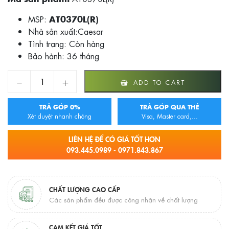
MSP:
AT0370L(R)
Nhà sản xuất:Caesar
Tình trạng:
Còn hàng
Bảo hành: 36 tháng
BỒN TẮM NẰM CAESAR CÓ CHÂN CÓ YẾM AT0370L(R) qua
ADD TO CART
TRẢ GÓP 0%
TRẢ GÓP QUA THẺ
Xét duyệt nhanh chóng
Visa, Master card,...
LIÊN HỆ ĐỂ CÓ GIÁ TỐT HƠN
093.445.0989 - 0971.843.867
CHẤT LƯỢNG CAO CẤP
Các sản phẩm đều được công nhận về chất lượng
CAM KẾT GIÁ TỐT