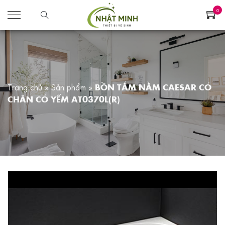
0
Trang chủ
»
Sản phẩm
»
BỒN TẮM NẰM CAESAR CÓ
CHÂN CÓ YẾM AT0370L(R)