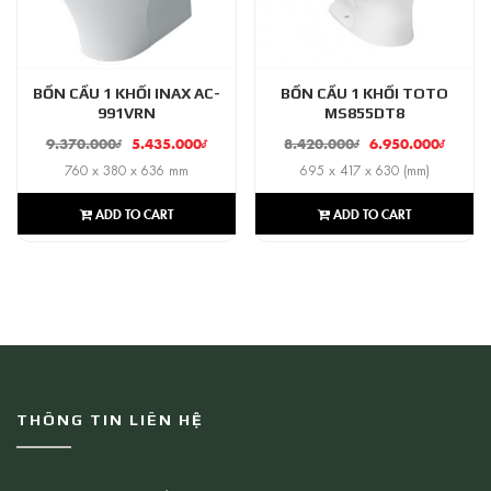
BỒN CẦU 1 KHỐI INAX AC-
BỒN CẦU 1 KHỐI TOTO
991VRN
MS855DT8
9.370.000
₫
5.435.000
₫
8.420.000
₫
6.950.000
₫
760 x 380 x 636 mm
695 x 417 x 630 (mm)
ADD TO CART
ADD TO CART
THÔNG TIN LIÊN HỆ