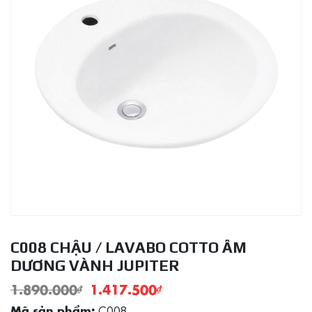
C008 CHẬU / LAVABO COTTO ÂM
DƯƠNG VÀNH JUPITER
1.890.000
₫
1.417.500
₫
C008
Mã sản phẩm: