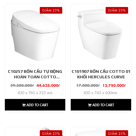
GIẢM 25%
GIẢM 25%
C10257 BỒN CẦU TỰ ĐỘNG
C101907 BỒN CẦU COTTO 01
HOÀN TOÀN COTTO
KHỐI HERCULES CURVE
OPTIMUM
59.500.000
₫
44.625.000
₫
17.000.000
₫
12.750.000
₫
430 x 760 x 525 mm
450 x 745 x 600mm
ADD TO CART
ADD TO CART
GIẢM 25%
GIẢM 25%