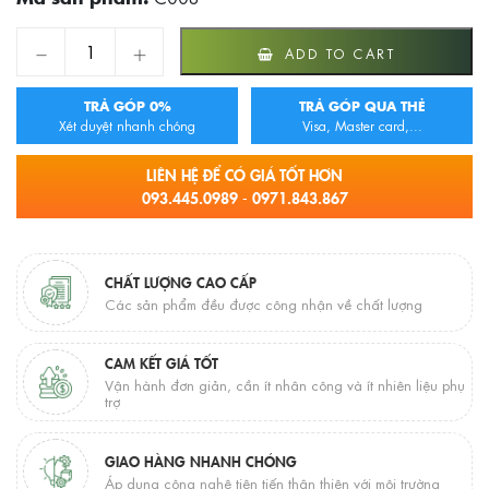
C008 Chậu / Lavabo Cotto âm dương vành JUPITER quantity
ADD TO CART
TRẢ GÓP 0%
TRẢ GÓP QUA THẺ
Xét duyệt nhanh chóng
Visa, Master card,...
LIÊN HỆ ĐỂ CÓ GIÁ TỐT HƠN
093.445.0989 - 0971.843.867
CHẤT LƯỢNG CAO CẤP
Các sản phẩm đều được công nhận về chất lượng
CAM KẾT GIÁ TỐT
Vận hành đơn giản, cần ít nhân công và ít nhiên liệu phụ
trợ
GIAO HÀNG NHANH CHÓNG
Áp dụng công nghệ tiên tiến thân thiện với môi trường