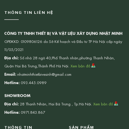
THÔNG TIN LIÊN HỆ
CÔNG TY TNHH THIẾT BỊ VÀ VẬT LIỆU XÂY DỰNG NHẬT MINH
GPĐKKD: 0109806126 do Sở Kế hoạch và Đầu tư TP Hà Nội cấp ngày
11/05/2021
Địa chỉ:
Số nhà 28 ngõ 40,Phố Thanh nhàn,phường Thanh Nhàn,
Quận Hai Bà Trưng,Thành Phố Hà Nội.
Xem bản đồ
Email:
nhatminhthietbivesinh@gmail.com
Hotline:
093.445.0989
SHOWROOM
Địa chỉ:
28 Thanh Nhàn, Hai Bà Trưng , Tp.Hà Nội.
Xem bản đồ
Hotline:
0971.843.867
THÔNG TIN
SẢN PHẨM