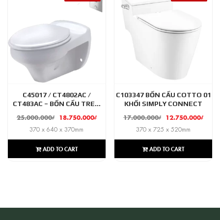
C45017 / CT4802AC /
C103347 BỒN CẦU COTTO 01
CT483AC – BỒN CẦU TREO
KHỐI SIMPLY CONNECT
TƯỜNG, KHÔNG KÉT NƯỚC,
25.000.000
₫
18.750.000
₫
17.000.000
₫
12.750.000
₫
VAN TỰ ĐỘNG VÀ VAN ẤN
370 x 640 x 370mm
370 x 725 x 520mm
(ÂM TƯỜNG) COTTO
AMANDA
ADD TO CART
ADD TO CART