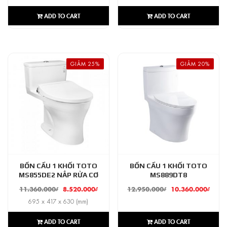
ADD TO CART
ADD TO CART
GIẢM 25%
GIẢM 20%
BỒN CẦU 1 KHỐI TOTO
BỒN CẦU 1 KHỐI TOTO
MS855DE2 NẮP RỬA CƠ
MS889DT8
11.360.000
₫
8.520.000
₫
12.950.000
₫
10.360.000
₫
695 x 417 x 630 (mm)
ADD TO CART
ADD TO CART