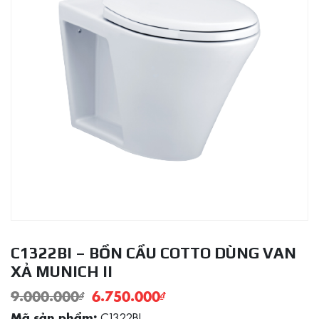
C1322BI – BỒN CẦU COTTO DÙNG VAN
XẢ MUNICH II
9.000.000
₫
6.750.000
₫
C1322BI
Mã sản phẩm: