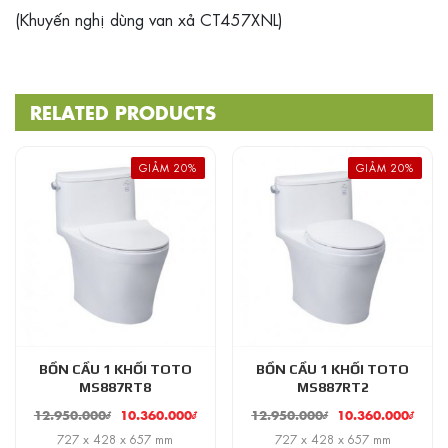
(Khuyến nghị dùng van xả CT457XNL)
RELATED PRODUCTS
GIẢM 20%
GIẢM 20%
BỒN CẦU 1 KHỐI TOTO
BỒN CẦU 1 KHỐI TOTO
MS887RT8
MS887RT2
12.950.000
₫
10.360.000
₫
12.950.000
₫
10.360.000
₫
727 x 428 x 657 mm
727 x 428 x 657 mm