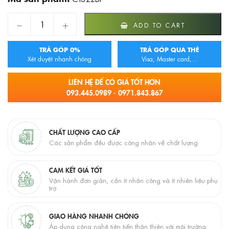
C1322BI - Bồn cầu COTTO dùng van xả MUNICH II quantity
ADD TO CART
TRẢ GÓP 0%
TRẢ GÓP QUA THẺ
Xét duyệt nhanh chóng
Visa, Master card,...
LIÊN HỆ ĐỂ CÓ GIÁ TỐT HƠN
093.445.0989 - 0971.843.867
CHẤT LƯỢNG CAO CẤP
Các sản phẩm đều được công nhận về chất lượng
CAM KẾT GIÁ TỐT
Vận hành đơn giản, cần ít nhân công và ít nhiên liệu phụ
trợ
GIAO HÀNG NHANH CHÓNG
Áp dụng công nghệ tiên tiến thân thiện với môi trường