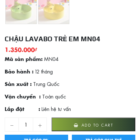
CHẬU LAVABO TRẺ EM MN04
1.350.000
₫
MN04
Mã sản phẩm:
12 tháng
Bảo hành :
Trung Quốc
Sản xuất :
Toàn quốc
Vận chuyển :
Liên hệ tư vấn
Lắp đặt :
Chậu lavabo trẻ em MN04 quantity
ADD TO CART
TRẢ GÓP 0%
TRẢ GÓP QUA THẺ