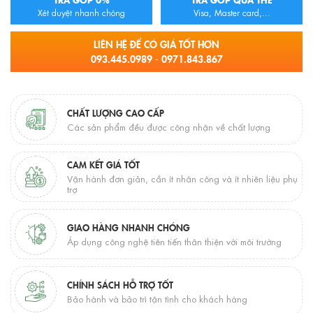
Xét duyệt nhanh chóng
Visa, Master card,...
LIÊN HỆ ĐỂ CÓ GIÁ TỐT HƠN
093.445.0989 - 0971.843.867
CHẤT LƯỢNG CAO CẤP
Các sản phẩm đều được công nhận về chất lượng
CAM KẾT GIÁ TỐT
Vận hành đơn giản, cần ít nhân công và ít nhiên liệu phụ
trợ
GIAO HÀNG NHANH CHÓNG
Áp dụng công nghệ tiên tiến thân thiện với môi trường
CHÍNH SÁCH HỖ TRỢ TỐT
Bảo hành và bảo trì tận tình cho khách hàng