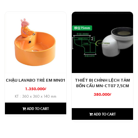
CHẬU LAVABO TRẺ EM MN01
THIẾT BỊ CHỈNH LỆCH TÂM
BỒN CẦU MN-CT07 7,5CM
1.350.000
₫
380.000
₫
KT : 360 x 360 x 140 mm
ADD TO CART
ADD TO CART