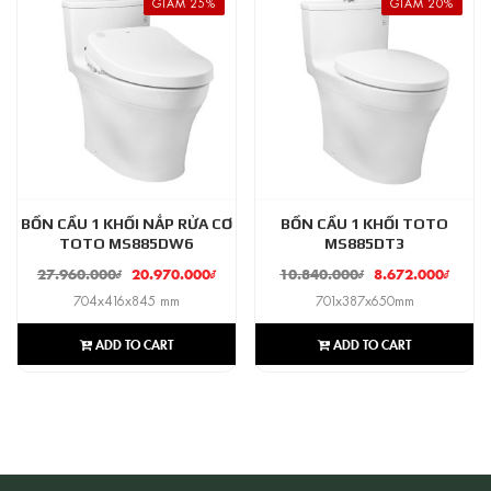
GIẢM 25%
GIẢM 20%
BỒN CẦU 1 KHỐI NẮP RỬA CƠ
BỒN CẦU 1 KHỐI TOTO
TOTO MS885DW6
MS885DT3
27.960.000
₫
20.970.000
₫
10.840.000
₫
8.672.000
₫
704x416x845 mm
701x387x650mm
ADD TO CART
ADD TO CART