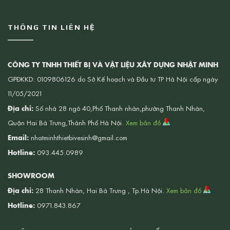
THÔNG TIN LIÊN HỆ
CÔNG TY TNHH THIẾT BỊ VÀ VẬT LIỆU XÂY DỰNG NHẬT MINH
GPĐKKD: 0109806126 do Sở Kế hoạch và Đầu tư TP Hà Nội cấp ngày
11/05/2021
Địa chỉ:
Số nhà 28 ngõ 40,Phố Thanh nhàn,phường Thanh Nhàn,
Quận Hai Bà Trưng,Thành Phố Hà Nội.
Xem bản đồ
Email:
nhatminhthietbivesinh@gmail.com
Hotline:
093.445.0989
SHOWROOM
Địa chỉ:
28 Thanh Nhàn, Hai Bà Trưng , Tp.Hà Nội.
Xem bản đồ
Hotline:
0971.843.867