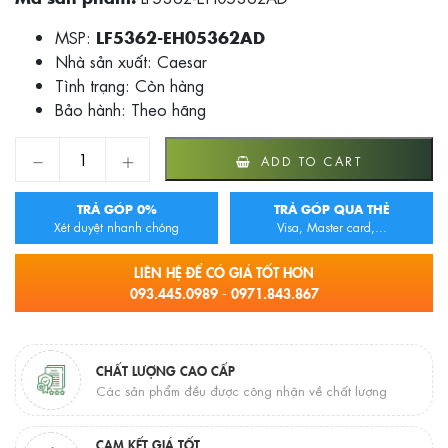
MSP:
LF5362-EH05362AD
Nhà sản xuất: Caesar
Tình trạng:
Còn hàng
Bảo hành: Theo hãng
CHẬU LAVABO VÀ TỦ TREO CAESAR LF5362-EH05362AD qu
ADD TO CART
TRẢ GÓP 0%
TRẢ GÓP QUA THẺ
Xét duyệt nhanh chóng
Visa, Master card,...
LIÊN HỆ ĐỂ CÓ GIÁ TỐT HƠN
093.445.0989 - 0971.843.867
CHẤT LƯỢNG CAO CẤP
Các sản phẩm đều được công nhận về chất lượng
CAM KẾT GIÁ TỐT