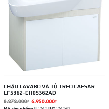
CHẬU LAVABO VÀ TỦ TREO CAESAR
LF5362-EH05362AD
8.272.000
₫
6.950.000
₫
LF5362-EH05362AD
Mã sản phẩm: