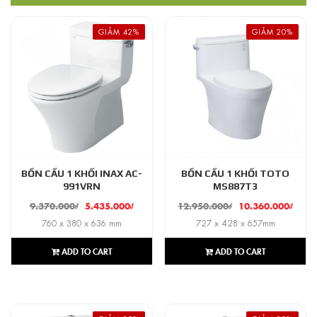
GIẢM 42%
GIẢM 20%
BỒN CẦU 1 KHỐI INAX AC-
BỒN CẦU 1 KHỐI TOTO
991VRN
MS887T3
9.370.000
₫
5.435.000
₫
12.950.000
₫
10.360.000
₫
760 x 380 x 636 mm
727 x 428 x 657mm
ADD TO CART
ADD TO CART