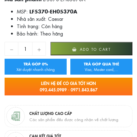
MSP:
LF5370-EH05370A
Nhà sản xuất: Caesar
Tình trạng:
Còn hàng
Bảo hành: Theo hãng
CHẬU LAVABO VÀ TỦ TREO CAESAR LF5370-EH05370A qua
ADD TO CART
TRẢ GÓP 0%
TRẢ GÓP QUA THẺ
Xét duyệt nhanh chóng
Visa, Master card,...
LIÊN HỆ ĐỂ CÓ GIÁ TỐT HƠN
093.445.0989 - 0971.843.867
CHẤT LƯỢNG CAO CẤP
Các sản phẩm đều được công nhận về chất lượng
CAM KẾT GIÁ TỐT