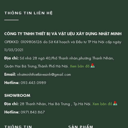
THÔNG TIN LIÊN HỆ
CÔNG TY TNHH THIẾT BỊ VÀ VẬT LIỆU XÂY DỰNG NHẬT MINH
GPĐKKD: 0109806126 do Sở Kế hoạch và Đầu tư TP Hà Nội cấp ngày
11/05/2021
Địa chỉ:
Số nhà 28 ngõ 40,Phố Thanh nhàn,phường Thanh Nhàn,
Quận Hai Bà Trưng,Thành Phố Hà Nội.
Xem bản đồ
Email:
nhatminhthietbivesinh@gmail.com
Hotline:
093.445.0989
SHOWROOM
Địa chỉ:
28 Thanh Nhàn, Hai Bà Trưng , Tp.Hà Nội.
Xem bản đồ
Hotline:
0971.843.867
THÔNG TIN
SẢN PHẨM