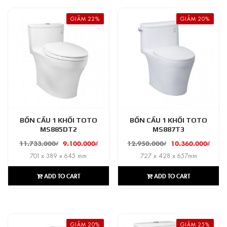
GIẢM 22%
GIẢM 20%
BỒN CẦU 1 KHỐI TOTO
BỒN CẦU 1 KHỐI TOTO
MS885DT2
MS887T3
11.733.000
₫
9.100.000
₫
12.950.000
₫
10.360.000
₫
701 x 389 x 645 mm
727 x 428 x 657mm
ADD TO CART
ADD TO CART
GIẢM 20%
GIẢM 25%