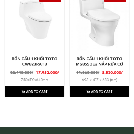
BỒN CẦU 1 KHỐI TOTO
BỒN CẦU 1 KHỐI TOTO
CW823RAT3
MS855DE2 NẮP RỬA CƠ
22.440.000
₫
17.952.000
₫
11.360.000
₫
8.520.000
₫
750x510x640mm
695 x 417 x 630 (mm)
ADD TO CART
ADD TO CART