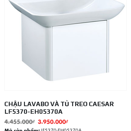
CHẬU LAVABO VÀ TỦ TREO CAESAR
LF5370-EH05370A
4.455.000
₫
3.950.000
₫
LF5370-EH05370A
Mã sản phẩm: