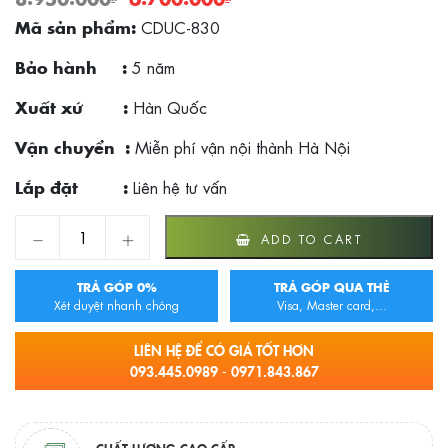
CDUC-830
Mã sản phẩm:
5 năm
Bảo hành :
Hàn Quốc
Xuất xứ :
Miễn phí vận nội thành Hà Nội
Vận chuyển :
Liên hệ tư vấn
Lắp đặt :
Chậu rửa bát 1 hố Hàn Quốc CICO CDUC-830 quantity
ADD TO CART
TRẢ GÓP 0%
TRẢ GÓP QUA THẺ
Xét duyệt nhanh chóng
Visa, Master card,...
LIÊN HỆ ĐỂ CÓ GIÁ TỐT HƠN
093.445.0989 - 0971.843.867
CHẤT LƯỢNG CAO CẤP