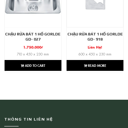
CHẬU RỬA BÁT 1 HỐ GORLDE
CHẬU RỬA BÁT 1 HỐ GORLDE
GD- 027
GD- 918
1.750.000
₫
Liên Hệ!
710 x 450 x 230 mm
600 x 450 x 230 mm
ADD TO CART
READ MORE
THÔNG TIN LIÊN HỆ