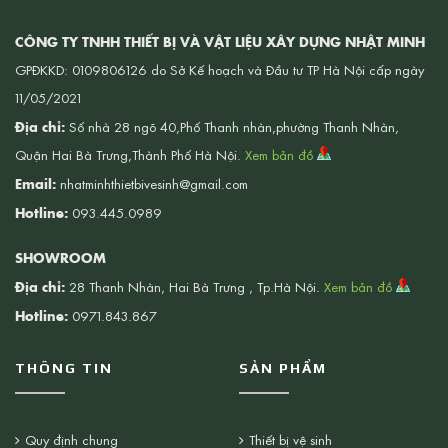
CÔNG TY TNHH THIẾT BỊ VÀ VẬT LIỆU XÂY DỰNG NHẬT MINH
GPĐKKD: 0109806126 do Sở Kế hoạch và Đầu tư TP Hà Nội cấp ngày
11/05/2021
Địa chỉ:
Số nhà 28 ngõ 40,Phố Thanh nhàn,phường Thanh Nhàn,
Quận Hai Bà Trưng,Thành Phố Hà Nội.
Xem bản đồ
Email:
nhatminhthietbivesinh@gmail.com
Hotline:
093.445.0989
SHOWROOM
Địa chỉ:
28 Thanh Nhàn, Hai Bà Trưng , Tp.Hà Nội.
Xem bản đồ
Hotline:
0971.843.867
THÔNG TIN
SẢN PHẨM
Quy định chung
Thiết bị vệ sinh