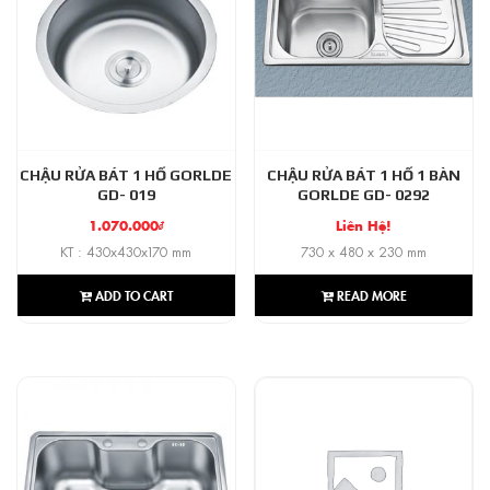
CHẬU RỬA BÁT 1 HỐ GORLDE
CHẬU RỬA BÁT 1 HỐ 1 BÀN
GD- 019
GORLDE GD- 0292
1.070.000
₫
Liên Hệ!
KT : 430x430x170 mm
730 x 480 x 230 mm
ADD TO CART
READ MORE