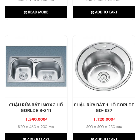
READ MORE
ADD TO CART
CHẬU RỬA BÁT INOX 2 HỐ
CHẬU RỬA BÁT 1 HỐ GORLDE
GORLDE B-211
GD- 037
1.540.000
₫
1.120.000
₫
820 x 460 x 230 mm
500 x 500 x 230 mm
ADD TO CART
ADD TO CART