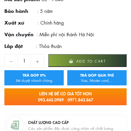
: 5 năm
Bảo hành
: Chính hãng
Xuất xứ
: Miễn phí nội thành Hà Nội
Vận chuyển
: Thỏa thuận
Lắp đặt
Chậu rửa bát Geler có máy rửa chén GL – 7648 quantity
ADD TO CART
TRẢ GÓP 0%
TRẢ GÓP QUA THẺ
Xét duyệt nhanh chóng
Visa, Master card,...
LIÊN HỆ ĐỂ CÓ GIÁ TỐT HƠN
093.445.0989 - 0971.843.867
CHẤT LƯỢNG CAO CẤP
Các sản phẩm đều được công nhận về chất lượng