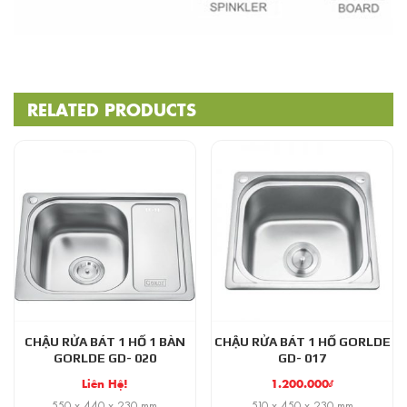
RELATED PRODUCTS
CHẬU RỬA BÁT 1 HỐ 1 BÀN
CHẬU RỬA BÁT 1 HỐ GORLDE
GORLDE GD- 020
GD- 017
Liên Hệ!
1.200.000
₫
550 x 440 x 230 mm
510 x 450 x 230 mm