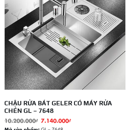
CHẬU RỬA BÁT GELER CÓ MÁY RỬA
CHÉN GL – 7648
10.200.000
₫
7.140.000
₫
GL – 7648
Mã sản phẩm: