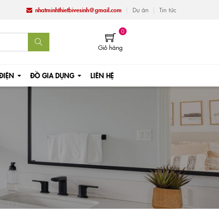
nhatminhthietbivesinh@gmail.com
Dự án
Tin tức
0
Giỏ hàng
 ĐIỆN
ĐỒ GIA DỤNG
LIÊN HỆ