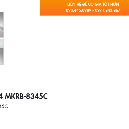
LIÊN HỆ ĐỂ CÓ GIÁ TỐT HƠN
093.445.0989 - 0971.843.867
04 MKRB-8345C
345C