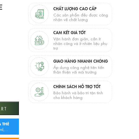
E
CHẤT LƯỢNG CAO CẤP
Các sản phẩm đều được công
nhận về chất lượng
CAM KẾT GIÁ TỐT
Vận hành đơn giản, cần ít
nhân công và ít nhiên liệu phụ
trợ
GIAO HÀNG NHANH CHÓNG
Áp dụng công nghệ tiên tiến
thân thiện với môi trường
CHÍNH SÁCH HỖ TRỢ TỐT
Bảo hành và bảo trì tận tình
cho khách hàng
5C quantity
ART
 THẺ
rd,...