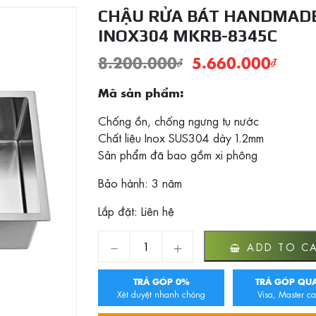
CHẬU RỬA BÁT HANDMAD
INOX304 MKRB-8345C
8.200.000
₫
5.660.000
₫
Mã sản phẩm:
Chống ồn, chống ngưng tụ nước
Chất liệu Inox SUS304 dày 1.2mm
Sản phẩm đã bao gồm xi phông
Bảo hành: 3 năm
Lắp đặt: Liên hệ
Chậu rửa bát Handmade inox304 MKRB-834
ADD TO C
TRẢ GÓP 0%
TRẢ GÓP QUA
Xét duyệt nhanh chóng
Visa, Master ca