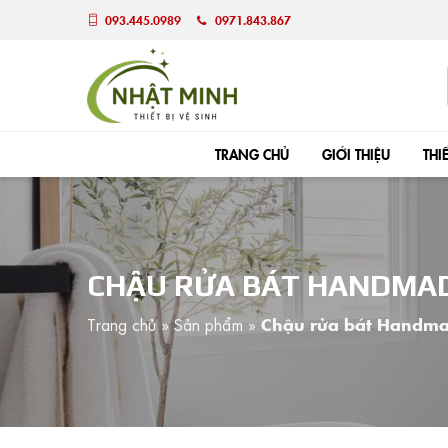
093.445.0989
0971.843.867
TRANG CHỦ
GIỚI THIỆU
THI
CHẬU RỬA BÁT HANDMAD
Trang chủ
»
Sản phẩm
»
Chậu rửa bát Handm