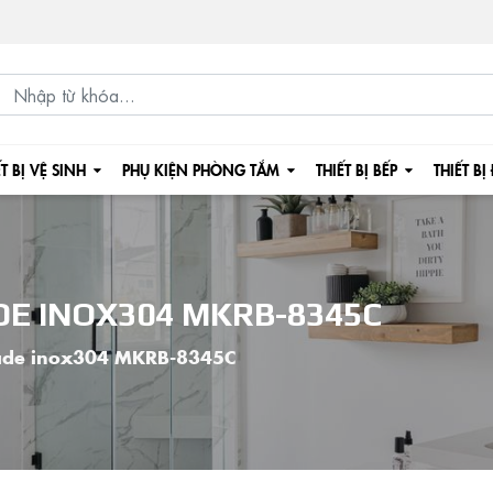
ẾT BỊ VỆ SINH
PHỤ KIỆN PHÒNG TẮM
THIẾT BỊ BẾP
THIẾT BỊ
E INOX304 MKRB-8345C
ade inox304 MKRB-8345C