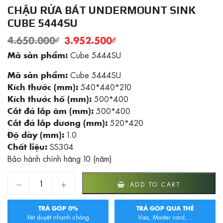
CHẬU RỬA BÁT UNDERMOUNT SINK
CUBE 5444SU
4.650.000
₫
3.952.500
₫
Cube 5444SU
Mã sản phẩm:
Cube 5444SU
Mã sản phẩm:
540*440*210
Kích thước (mm):
500*400
Kích thước hố (mm):
500*400
Cắt đá lắp âm (mm):
520*420
Cắt đá lắp dương (mm):
1.0
Độ dày (mm):
SS304
Chất liệu:
Bảo hành chính hãng 10 (năm)
Chậu rửa bát Undermount Sink Cube 5444SU quantity
ADD TO CART
TRẢ GÓP 0%
TRẢ GÓP QUA THẺ
Xét duyệt nhanh chóng
Visa, Master card,...