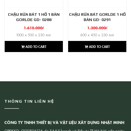
CHẬU RỬA BÁT 1 HỐ 1 BÀN
CHẬU RỬA BÁT GORLDE 1 HỐ
GORLDE GD- 0288
BÀN GD- 0291
1.610.000
₫
1.300.000
₫
1000 x 500 x 230 mm
600 x 450 x 230 mm
ADD TO CART
ADD TO CART
THÔNG TIN LIÊN HỆ
CÔNG TY TNHH THIẾT BỊ VÀ VẬT LIỆU XÂY DỰNG NHẬT MINH
GPĐKKD: 0109806126 do Sở Kế hoạch và Đầu tư TP Hà Nội cấp ngày