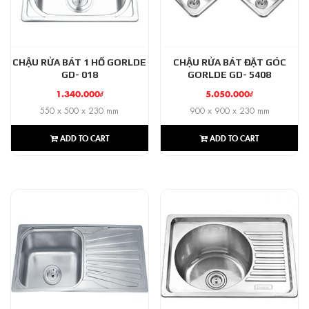
CHẬU RỬA BÁT 1 HỐ GORLDE
CHẬU RỬA BÁT ĐẶT GÓC
GD- 018
GORLDE GD- 5408
1.340.000
₫
5.050.000
₫
550 x 500 x 230 mm
900 x 900 x 230 mm
ADD TO CART
ADD TO CART