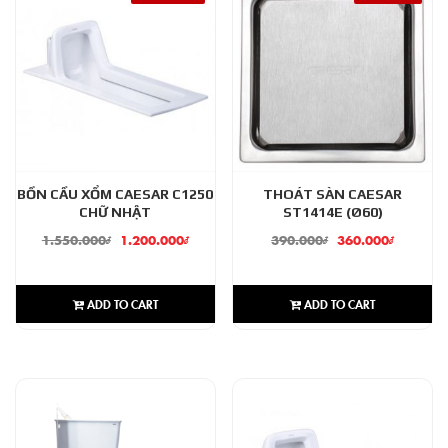
BỒN CẦU XỔM CAESAR C1250
THOÁT SÀN CAESAR
CHỮ NHẬT
ST1414E (Ø60)
1.550.000
₫
1.200.000
₫
390.000
₫
360.000
₫
ADD TO CART
ADD TO CART