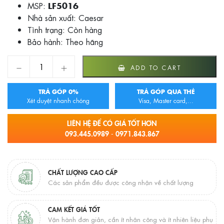
MSP:
LF5016
Nhà sản xuất: Caesar
Tình trạng:
Còn hàng
Bảo hành: Theo hãng
CHẬU RỬA CAESAR LF5016 quantity
ADD TO CART
TRẢ GÓP 0%
TRẢ GÓP QUA THẺ
Xét duyệt nhanh chóng
Visa, Master card,...
LIÊN HỆ ĐỂ CÓ GIÁ TỐT HƠN
093.445.0989 - 0971.843.867
CHẤT LƯỢNG CAO CẤP
Các sản phẩm đều được công nhận về chất lượng
CAM KẾT GIÁ TỐT
Vận hành đơn giản, cần ít nhân công và ít nhiên liệu phụ