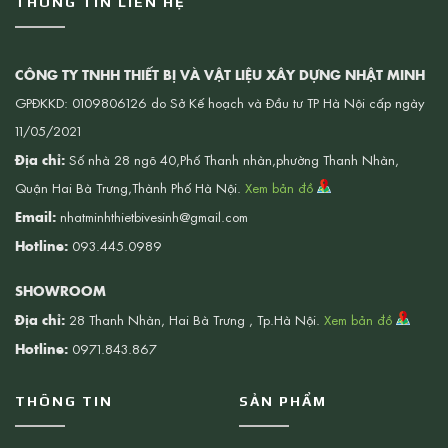
THÔNG TIN LIÊN HỆ
CÔNG TY TNHH THIẾT BỊ VÀ VẬT LIỆU XÂY DỰNG NHẬT MINH
GPĐKKD: 0109806126 do Sở Kế hoạch và Đầu tư TP Hà Nội cấp ngày
11/05/2021
Địa chỉ:
Số nhà 28 ngõ 40,Phố Thanh nhàn,phường Thanh Nhàn,
Quận Hai Bà Trưng,Thành Phố Hà Nội.
Xem bản đồ
Email:
nhatminhthietbivesinh@gmail.com
Hotline:
093.445.0989
SHOWROOM
Địa chỉ:
28 Thanh Nhàn, Hai Bà Trưng , Tp.Hà Nội.
Xem bản đồ
Hotline:
0971.843.867
THÔNG TIN
SẢN PHẨM