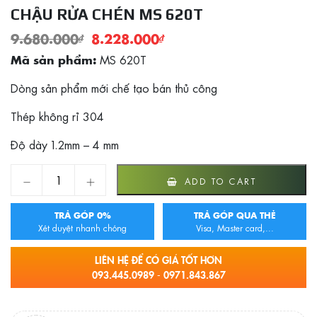
CHẬU RỬA CHÉN MS 620T
9.680.000
₫
8.228.000
₫
MS 620T
Mã sản phẩm:
Dòng sản phẩm mới chế tạo bán thủ công
Thép không rỉ 304
Độ dày 1.2mm – 4 mm
Chậu rửa chén MS 620T quantity
ADD TO CART
TRẢ GÓP 0%
TRẢ GÓP QUA THẺ
Xét duyệt nhanh chóng
Visa, Master card,...
LIÊN HỆ ĐỂ CÓ GIÁ TỐT HƠN
093.445.0989 - 0971.843.867