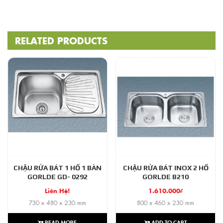
RELATED PRODUCTS
CHẬU RỬA BÁT 1 HỐ 1 BÀN
CHẬU RỬA BÁT INOX 2 HỐ
GORLDE GD- 0292
GORLDE B210
Liên Hệ!
1.610.000
₫
730 x 480 x 230 mm
800 x 460 x 230 mm
READ MORE
ADD TO CART