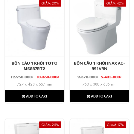
GIẢM 20%
GIẢM 42%
BỒN CẦU 1 KHỐI TOTO
BỒN CẦU 1 KHỐI INAX AC-
MS887RT2
991VRN
12.950.000
₫
10.360.000
₫
9.370.000
₫
5.435.000
₫
727 x 428 x 657 mm
760 x 380 x 636 mm
ADD TO CART
ADD TO CART
GIẢM 25%
GIẢM 17%