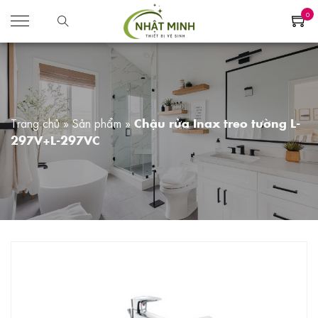
0
Trang chủ
»
Sản phẩm
»
Chậu rửa Inax treo tường L-
297V+L-297VC