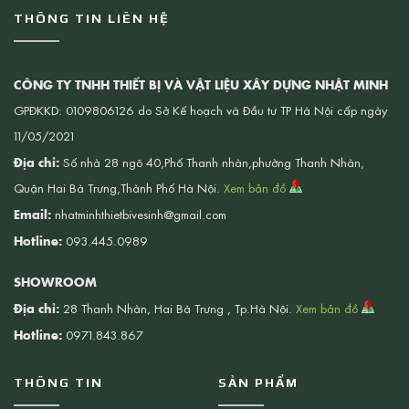
THÔNG TIN LIÊN HỆ
CÔNG TY TNHH THIẾT BỊ VÀ VẬT LIỆU XÂY DỰNG NHẬT MINH
GPĐKKD: 0109806126 do Sở Kế hoạch và Đầu tư TP Hà Nội cấp ngày
11/05/2021
Địa chỉ:
Số nhà 28 ngõ 40,Phố Thanh nhàn,phường Thanh Nhàn,
Quận Hai Bà Trưng,Thành Phố Hà Nội.
Xem bản đồ
Email:
nhatminhthietbivesinh@gmail.com
Hotline:
093.445.0989
SHOWROOM
Địa chỉ:
28 Thanh Nhàn, Hai Bà Trưng , Tp.Hà Nội.
Xem bản đồ
Hotline:
0971.843.867
THÔNG TIN
SẢN PHẨM