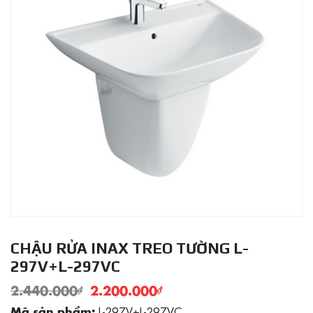
CHẬU RỬA INAX TREO TƯỜNG L-
297V+L-297VC
2.440.000
₫
2.200.000
₫
L-297V+L-297VC
Mã sản phẩm: