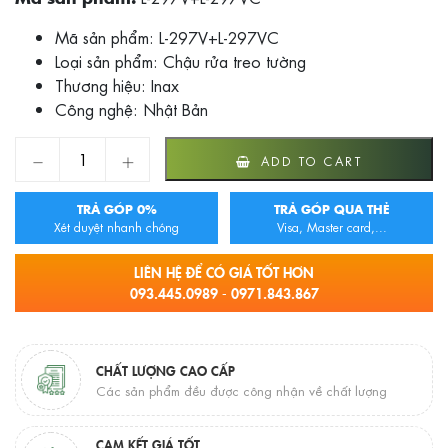
Mã sản phẩm: L-297V+L-297VC
Loại sản phẩm: Chậu rửa treo tường
Thương hiệu: Inax
Công nghệ: Nhật Bản
Chậu rửa Inax treo tường L-297V+L-297VC quantity
ADD TO CART
TRẢ GÓP 0%
TRẢ GÓP QUA THẺ
Xét duyệt nhanh chóng
Visa, Master card,...
LIÊN HỆ ĐỂ CÓ GIÁ TỐT HƠN
093.445.0989 - 0971.843.867
CHẤT LƯỢNG CAO CẤP
Các sản phẩm đều được công nhận về chất lượng
CAM KẾT GIÁ TỐT