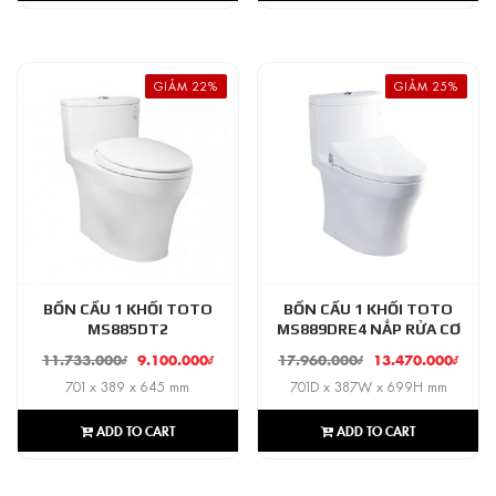
GIẢM 22%
GIẢM 25%
BỒN CẦU 1 KHỐI TOTO
BỒN CẦU 1 KHỐI TOTO
MS885DT2
MS889DRE4 NẮP RỬA CƠ
11.733.000
₫
9.100.000
₫
17.960.000
₫
13.470.000
₫
701 x 389 x 645 mm
701D x 387W x 699H mm
ADD TO CART
ADD TO CART