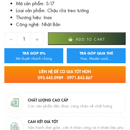
Mã sản phẩm: S-17
Loại sản phẩm: Chậu rửa treo tường
Thương hiệu: Inax
Công nghệ: Nhật Bản
Chậu rửa Inax treo tường S-17V quantity
ADD TO CART
TRẢ GÓP 0%
TRẢ GÓP QUA THẺ
Xét duyệt nhanh chóng
Visa, Master card,...
LIÊN HỆ ĐỂ CÓ GIÁ TỐT HƠN
093.445.0989 - 0971.843.867
CHẤT LƯỢNG CAO CẤP
Các sản phẩm đều được công nhận về chất lượng
CAM KẾT GIÁ TỐT
Vận hành đơn giản, cần ít nhân công và ít nhiên liệu phụ