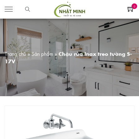
0
Trang chủ
»
Sản phẩm
»
Chậu rửa Inax treo tường S-
17V