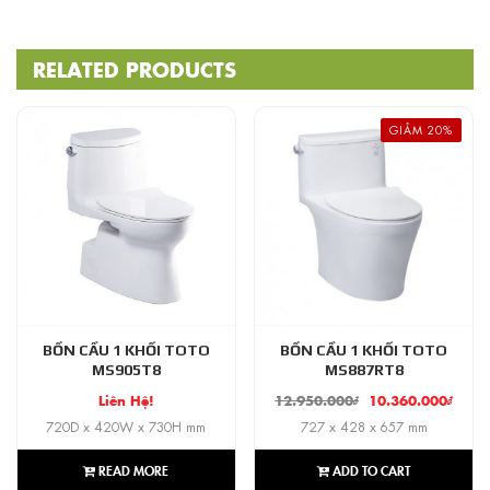
RELATED PRODUCTS
GIẢM 20%
BỒN CẦU 1 KHỐI TOTO
BỒN CẦU 1 KHỐI TOTO
MS905T8
MS887RT8
Liên Hệ!
12.950.000
₫
10.360.000
₫
720D x 420W x 730H mm
727 x 428 x 657 mm
READ MORE
ADD TO CART