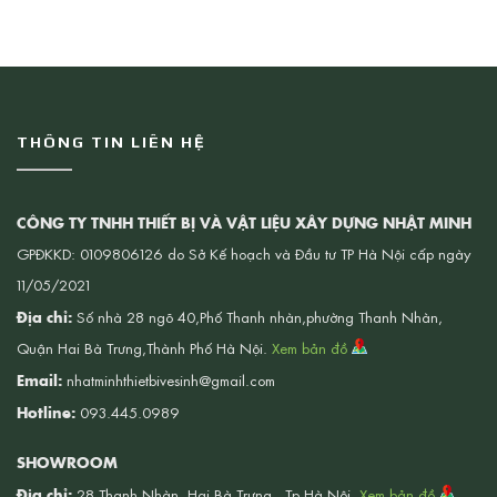
THÔNG TIN LIÊN HỆ
CÔNG TY TNHH THIẾT BỊ VÀ VẬT LIỆU XÂY DỰNG NHẬT MINH
GPĐKKD: 0109806126 do Sở Kế hoạch và Đầu tư TP Hà Nội cấp ngày
11/05/2021
Địa chỉ:
Số nhà 28 ngõ 40,Phố Thanh nhàn,phường Thanh Nhàn,
Quận Hai Bà Trưng,Thành Phố Hà Nội.
Xem bản đồ
Email:
nhatminhthietbivesinh@gmail.com
Hotline:
093.445.0989
SHOWROOM
Địa chỉ:
28 Thanh Nhàn, Hai Bà Trưng , Tp.Hà Nội.
Xem bản đồ