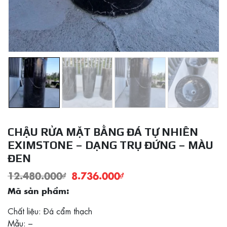
CHẬU RỬA MẶT BẰNG ĐÁ TỰ NHIÊN
EXIMSTONE – DẠNG TRỤ ĐỨNG – MÀU
ĐEN
12.480.000
₫
8.736.000
₫
Mã sản phẩm:
Chất liệu: Đá cẩm thạch
Mẫu: –