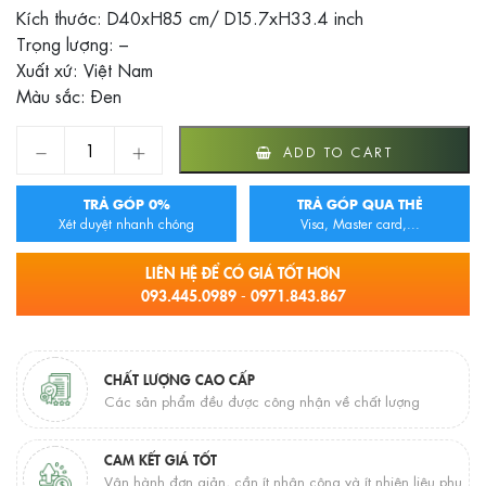
Kích thước: D40xH85 cm/ D15.7xH33.4 inch
Trọng lượng: –
Xuất xứ: Việt Nam
Màu sắc: Đen
CHẬU RỬA MẶT BẰNG ĐÁ TỰ NHIÊN Eximstone - DẠNG TR
ADD TO CART
TRẢ GÓP 0%
TRẢ GÓP QUA THẺ
Xét duyệt nhanh chóng
Visa, Master card,...
LIÊN HỆ ĐỂ CÓ GIÁ TỐT HƠN
093.445.0989 - 0971.843.867
CHẤT LƯỢNG CAO CẤP
Các sản phẩm đều được công nhận về chất lượng
CAM KẾT GIÁ TỐT
Vận hành đơn giản, cần ít nhân công và ít nhiên liệu phụ