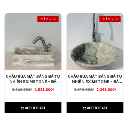
GIẢM 20%
GIẢM 20%
CHẬU RỬA MẶT BẰNG ĐÁ TỰ
CHẬU RỬA MẶT BẰNG ĐÁ TỰ
NHIÊN EXIMSTONE – ĐÁ
NHIÊN EXIMSTONE – ĐÁ
ONYX XANH ALASKA – OCN81
ONYX XANH – ON80
3.160.000
₫
2.528.000
₫
2.810.000
₫
2.248.000
₫
ADD TO CART
ADD TO CART