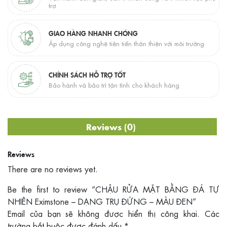
trợ
GIAO HÀNG NHANH CHÓNG
Áp dụng công nghệ tiên tiến thân thiện với môi trường
CHÍNH SÁCH HỖ TRỢ TỐT
Bảo hành và bảo trì tận tình cho khách hàng
Reviews (0)
Reviews
There are no reviews yet.
Be the first to review “CHẬU RỬA MẶT BẰNG ĐÁ TỰ
NHIÊN Eximstone – DẠNG TRỤ ĐỨNG – MÀU ĐEN”
Email của bạn sẽ không được hiển thị công khai.
Các
trường bắt buộc được đánh dấu
*