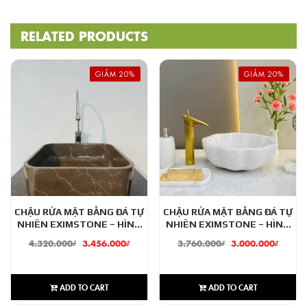
RELATED PRODUCTS
GIẢM 20%
GIẢM 20%
CHẬU RỬA MẶT BẰNG ĐÁ TỰ
CHẬU RỬA MẶT BẰNG ĐÁ TỰ
NHIÊN EXIMSTONE – HÌNH
NHIÊN EXIMSTONE – HÌNH
VUÔNG MỎNG – MÀU NÂU
HOA
4.320.000
₫
3.456.000
₫
3.760.000
₫
3.000.000
₫
IRAN – VMN08
ADD TO CART
ADD TO CART