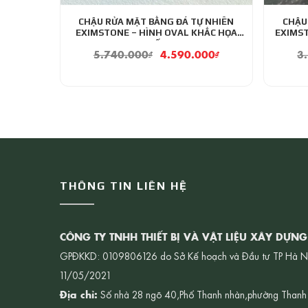
CHẬU RỬA MẶT BẰNG ĐÁ TỰ NHIÊN
CHẬU
EXIMSTONE – HÌNH OVAL KHẮC HỌA
EXIMS
TIẾT
5.740.000
₫
4.590.000
₫
3
THÔNG TIN LIÊN HỆ
CÔNG TY TNHH THIẾT BỊ VÀ VẬT LIỆU XÂY DỰN
GPĐKKD: 0109806126 do Sở Kế hoạch và Đầu tư TP Hà N
11/05/2021
Địa chỉ:
Số nhà 28 ngõ 40,Phố Thanh nhàn,phường Thanh