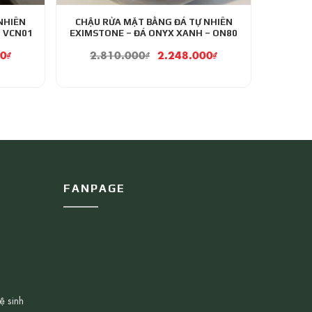
NHIÊN
CHẬU RỬA MẶT BẰNG ĐÁ TỰ NHIÊN
– VCN01
EXIMSTONE – ĐÁ ONYX XANH – ON80
00
₫
2.810.000
₫
2.248.000
₫
FANPAGE
ệ sinh