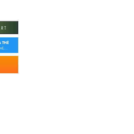
one - HÌNH OVAL quantity
ART
 THẺ
rd,...