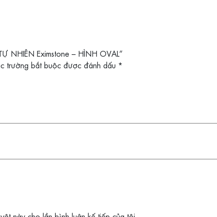
 TỰ NHIÊN Eximstone – HÌNH OVAL”
c trường bắt buộc được đánh dấu
*
uyệt này cho lần bình luận kế tiếp của tôi.