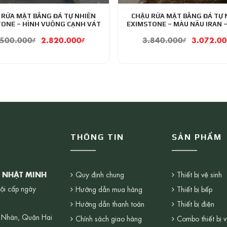
 RỬA MẶT BẰNG ĐÁ TỰ NHIÊN
CHẬU RỬA MẶT BẰNG ĐÁ TỰ 
TONE – HÌNH VUÔNG CẠNH VÁT
EXIMSTONE – MÀU NÂU IRAN 
.500.000
₫
2.820.000
₫
3.840.000
₫
3.072.0
THÔNG TIN
SẢN PHẨM
G NHẬT MINH
Quy định chung
Thiết bị vệ sinh
ội cấp ngày
Hướng dẫn mua hàng
Thiết bị bếp
Hướng dẫn thanh toán
Thiết bị điện
 Nhàn, Quận Hai
Chính sách giao hàng
Combo thiết bị v