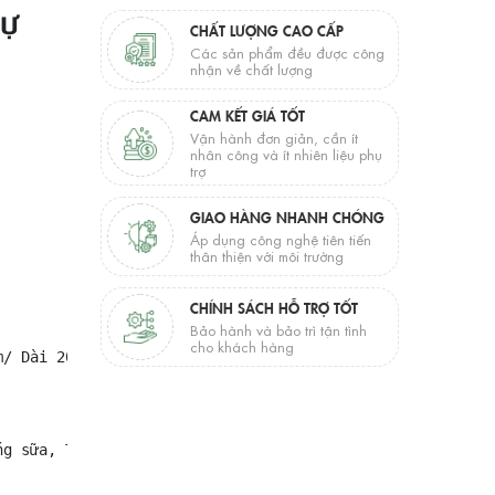
TỰ
CHẤT LƯỢNG CAO CẤP
Các sản phẩm đều được công
nhận về chất lượng
CAM KẾT GIÁ TỐT
Vận hành đơn giản, cần ít
nhân công và ít nhiên liệu phụ
trợ
GIAO HÀNG NHANH CHÓNG
Áp dụng công nghệ tiên tiến
thân thiện với môi trường
CHÍNH SÁCH HỖ TRỢ TỐT
Bảo hành và bảo trì tận tình
cho khách hàng
/ Dài 20.5 x Sâu 16.1 x Cao 6.3''

g sữa, Trắng pha lê, Xanh Ấn Độ, Xanh Himalaya
