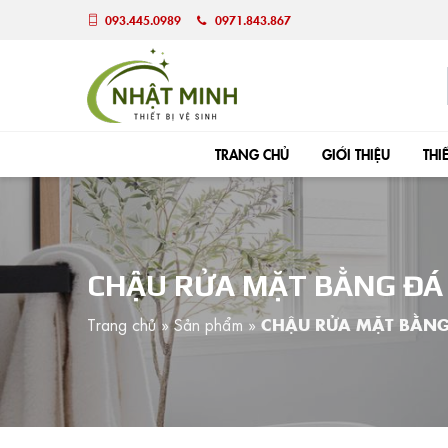
093.445.0989
0971.843.867
TRANG CHỦ
GIỚI THIỆU
THI
CHẬU RỬA MẶT BẰNG ĐÁ 
Trang chủ
»
Sản phẩm
»
CHẬU RỬA MẶT BẰNG 