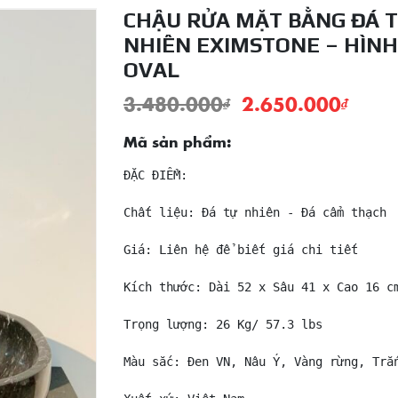
CHẬU RỬA MẶT BẰNG ĐÁ 
NHIÊN EXIMSTONE – HÌNH
OVAL
3.480.000
₫
2.650.000
₫
Mã sản phẩm:
ĐẶC ĐIỂM:

Chất liệu: Đá tự nhiên - Đá cẩm thạch

Giá: Liên hệ để biết giá chi tiết

Kích thước: Dài 52 x Sâu 41 x Cao 16 cm
Trọng lượng: 26 Kg/ 57.3 lbs

Màu sắc: Đen VN, Nâu Ý, Vàng rừng, Trắn