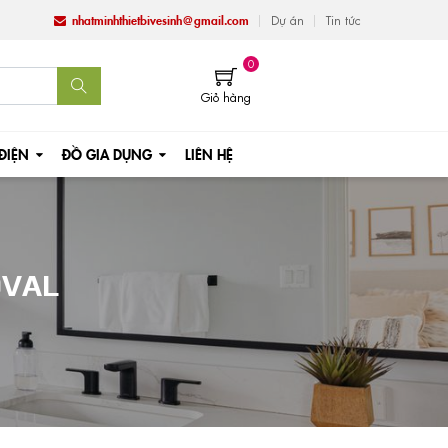
nhatminhthietbivesinh@gmail.com
Dự án
Tin tức
0
Giỏ hàng
 ĐIỆN
ĐỒ GIA DỤNG
LIÊN HỆ
OVAL