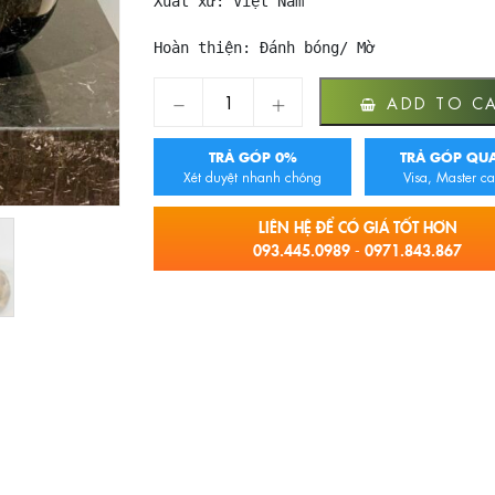
Xuất xứ: Việt Nam

Hoàn thiện: Đánh bóng/ Mờ
CHẬU RỬA MẶT BẰNG ĐÁ TỰ NHIÊN Eximst
ADD TO C
TRẢ GÓP 0%
TRẢ GÓP QUA
Xét duyệt nhanh chóng
Visa, Master ca
LIÊN HỆ ĐỂ CÓ GIÁ TỐT HƠN
093.445.0989 - 0971.843.867