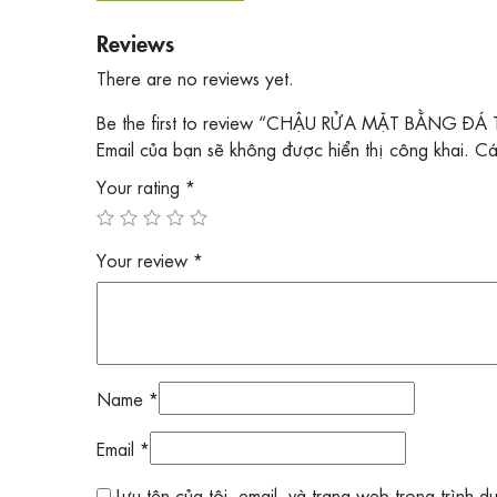
Reviews
There are no reviews yet.
Be the first to review “CHẬU RỬA MẶT BẰNG ĐÁ
Email của bạn sẽ không được hiển thị công khai.
Cá
Your rating
*
Your review
*
Name
*
Email
*
Lưu tên của tôi, email, và trang web trong trình d