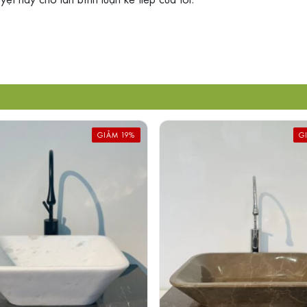
GIẢM 19%
G