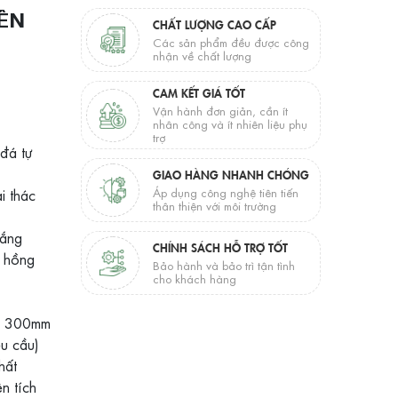
ÊN
CHẤT LƯỢNG CAO CẤP
Các sản phẩm đều được công
nhận về chất lượng
CAM KẾT GIÁ TỐT
Vận hành đơn giản, cần ít
nhân công và ít nhiên liệu phụ
trợ
đá tự
GIAO HÀNG NHANH CHÓNG
i thác
Áp dụng công nghệ tiên tiến
thân thiện với môi trường
rắng
CHÍNH SÁCH HỖ TRỢ TỐT
a hồng
Bảo hành và bảo trì tận tình
cho khách hàng
bì 300mm
u cầu)
hất
n tích