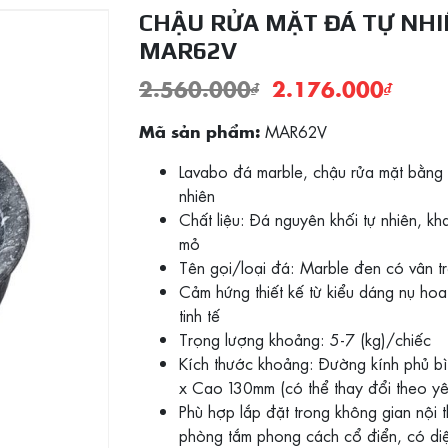
CHẬU RỬA MẶT ĐÁ TỰ NHI
MAR62V
2.560.000
₫
2.176.000
₫
MAR62V
Mã sản phẩm:
Lavabo đá marble, chậu rửa mặt bằng 
nhiên
Chất liệu: Đá nguyên khối tự nhiên, kha
mỏ
Tên gọi/loại đá: Marble đen có vân t
Cảm hứng thiết kế từ kiểu dáng nụ ho
tinh tế
Trọng lượng khoảng: 5-7 (kg)/chiếc
Kích thước khoảng: Ðường kính phủ 
x Cao 130mm (có thể thay đổi theo yê
Phù hợp lắp đặt trong không gian nội t
phòng tắm phong cách cổ điển, có diệ