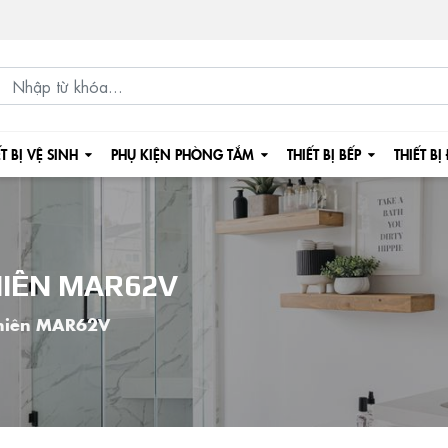
ẾT BỊ VỆ SINH
PHỤ KIỆN PHÒNG TẮM
THIẾT BỊ BẾP
THIẾT BỊ
HIÊN MAR62V
nhiên MAR62V