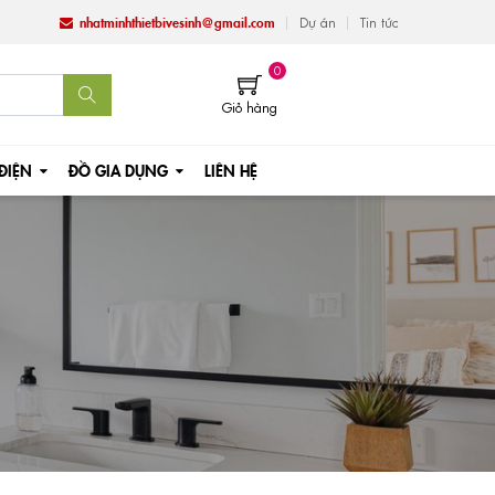
nhatminhthietbivesinh@gmail.com
Dự án
Tin tức
0
Giỏ hàng
 ĐIỆN
ĐỒ GIA DỤNG
LIÊN HỆ