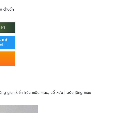
êu chuẩn
ART
 THẺ
rd,...
ông gian kiến trúc mộc mạc, cổ xưa hoặc tông màu