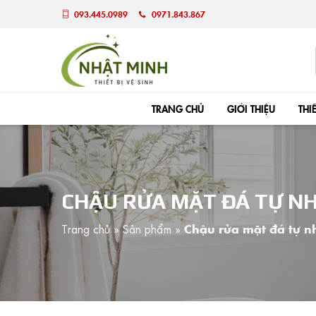
093.445.0989
0971.843.867
TRANG CHỦ
GIỚI THIỆU
THI
CHẬU RỬA MẶT ĐÁ TỰ N
Trang chủ
»
Sản phẩm
»
Chậu rửa mặt đá tự 