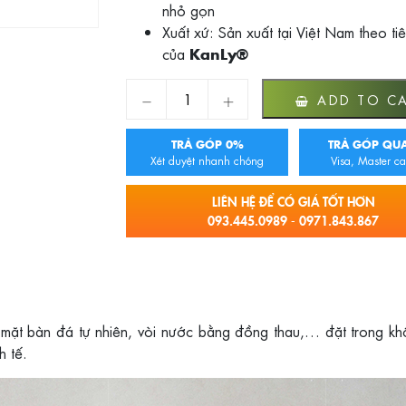
nhỏ gọn
Xuất xứ: Sản xuất tại Việt Nam theo ti
của
KanLy®
Chậu rửa mặt đá tự nhiên MAR62V quantity
ADD TO C
TRẢ GÓP 0%
TRẢ GÓP QUA
Xét duyệt nhanh chóng
Visa, Master ca
LIÊN HỆ ĐỂ CÓ GIÁ TỐT HƠN
093.445.0989 - 0971.843.867
 mặt bàn đá tự nhiên, vòi nước bằng đồng thau,… đặt trong kh
h tế.